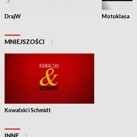
DrajW
Motoklasa
MNIEJSZOŚCI
Kowalski i Schmidt
INNE