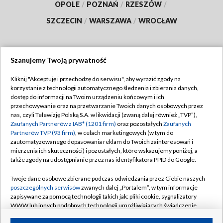
OPOLE
/
POZNAŃ
/
RZESZÓW
/
SZCZECIN
/
WARSZAWA
/
WROCŁAW
Szanujemy Twoją prywatność
Dołącz do nas:
Kliknij "Akceptuję i przechodzę do serwisu", aby wyrazić zgody na
korzystanie z technologii automatycznego śledzenia i zbierania danych,
TVP
dostęp do informacji na Twoim urządzeniu końcowym i ich
Abonament TVP
przechowywanie oraz na przetwarzanie Twoich danych osobowych przez
Regulamin TVP
nas, czyli Telewizję Polską S.A. w likwidacji (zwaną dalej również „TVP”),
Emisja w TVP
Polityka prywatności
Zaufanych Partnerów z IAB* (1201 firm)
oraz pozostałych
Zaufanych
Partnerów TVP (93 firm)
, w celach marketingowych (w tym do
Centrum informacji TVP
Moje zgody
zautomatyzowanego dopasowania reklam do Twoich zainteresowań i
mierzenia ich skuteczności) i pozostałych, które wskazujemy poniżej, a
Naziemna Telewizja Cyfrowa
Pomoc
także zgody na udostępnianie przez nas identyfikatora PPID do Google.
Sklep TVP
Biuro reklamy
Twoje dane osobowe zbierane podczas odwiedzania przez Ciebie naszych
Rada Programowa
Kontakt
poszczególnych serwisów
zwanych dalej „Portalem”, w tym informacje
zapisywane za pomocą technologii takich jak: pliki cookie, sygnalizatory
System NOS
WWW lub innych podobnych technologii umożliwiających świadczenie
dopasowanych i bezpiecznych usług, personalizację treści oraz reklam,
Informacje o nadawcy
Kanały