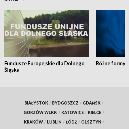
Fundusze Europejskie dla Dolnego
Różne formy t
Śląska
BIAŁYSTOK
/
BYDGOSZCZ
/
GDAŃSK
/
GORZÓW WLKP.
/
KATOWICE
/
KIELCE
/
KRAKÓW
/
LUBLIN
/
ŁÓDŹ
/
OLSZTYN
/