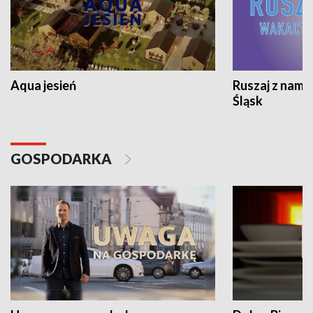
Aqua jesień
Ruszaj z nami
Śląsk
GOSPODARKA