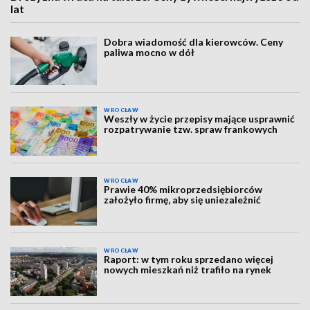
lat
Dobra wiadomość dla kierowców. Ceny
paliwa mocno w dół
WROCŁAW
Weszły w życie przepisy mające usprawnić
rozpatrywanie tzw. spraw frankowych
WROCŁAW
Prawie 40% mikroprzedsiębiorców
założyło firmę, aby się uniezależnić
WROCŁAW
Raport: w tym roku sprzedano więcej
nowych mieszkań niż trafiło na rynek