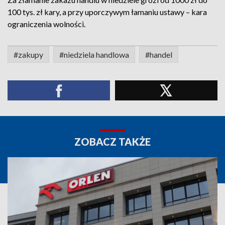
100 tys. zł kary, a przy uporczywym łamaniu ustawy – kara
ograniczenia wolności.
#zakupy
#niedziela handlowa
#handel
ZOBACZ TAKŻE