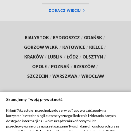
ZOBACZ WIĘCEJ
BIAŁYSTOK
/
BYDGOSZCZ
/
GDAŃSK
/
GORZÓW WLKP.
/
KATOWICE
/
KIELCE
/
KRAKÓW
/
LUBLIN
/
ŁÓDŹ
/
OLSZTYN
/
OPOLE
/
POZNAŃ
/
RZESZÓW
/
SZCZECIN
/
WARSZAWA
/
WROCŁAW
Szanujemy Twoją prywatność
Dołącz do nas:
Kliknij "Akceptuję i przechodzę do serwisu", aby wyrazić zgody na
korzystanie z technologii automatycznego śledzenia i zbierania danych,
TVP
dostęp do informacji na Twoim urządzeniu końcowym i ich
Abonament TVP
przechowywanie oraz na przetwarzanie Twoich danych osobowych przez
Regulamin TVP