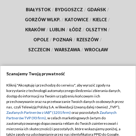
BIAŁYSTOK
/
BYDGOSZCZ
/
GDAŃSK
/
GORZÓW WLKP.
/
KATOWICE
/
KIELCE
/
KRAKÓW
/
LUBLIN
/
ŁÓDŹ
/
OLSZTYN
/
OPOLE
/
POZNAŃ
/
RZESZÓW
/
SZCZECIN
/
WARSZAWA
/
WROCŁAW
Szanujemy Twoją prywatność
Dołącz do nas:
Kliknij "Akceptuję i przechodzę do serwisu", aby wyrazić zgody na
korzystanie z technologii automatycznego śledzenia i zbierania danych,
TVP
dostęp do informacji na Twoim urządzeniu końcowym i ich
Abonament TVP
przechowywanie oraz na przetwarzanie Twoich danych osobowych przez
Regulamin TVP
nas, czyli Telewizję Polską S.A. w likwidacji (zwaną dalej również „TVP”),
Emisja w TVP
Polityka prywatności
Zaufanych Partnerów z IAB* (1201 firm)
oraz pozostałych
Zaufanych
Partnerów TVP (93 firm)
, w celach marketingowych (w tym do
Centrum informacji TVP
Moje zgody
zautomatyzowanego dopasowania reklam do Twoich zainteresowań i
mierzenia ich skuteczności) i pozostałych, które wskazujemy poniżej, a
Naziemna Telewizja Cyfrowa
Pomoc
także zgody na udostępnianie przez nas identyfikatora PPID do Google.