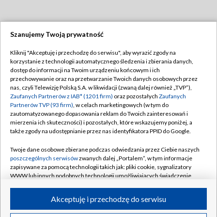
Szanujemy Twoją prywatność
Dołącz do nas:
Kliknij "Akceptuję i przechodzę do serwisu", aby wyrazić zgody na
korzystanie z technologii automatycznego śledzenia i zbierania danych,
TVP
dostęp do informacji na Twoim urządzeniu końcowym i ich
Abonament TVP
przechowywanie oraz na przetwarzanie Twoich danych osobowych przez
Regulamin TVP
nas, czyli Telewizję Polską S.A. w likwidacji (zwaną dalej również „TVP”),
Emisja w TVP
Polityka prywatności
Zaufanych Partnerów z IAB* (1201 firm)
oraz pozostałych
Zaufanych
Partnerów TVP (93 firm)
, w celach marketingowych (w tym do
Centrum informacji TVP
Moje zgody
zautomatyzowanego dopasowania reklam do Twoich zainteresowań i
mierzenia ich skuteczności) i pozostałych, które wskazujemy poniżej, a
Naziemna Telewizja Cyfrowa
Pomoc
także zgody na udostępnianie przez nas identyfikatora PPID do Google.
Sklep TVP
Biuro reklamy
Twoje dane osobowe zbierane podczas odwiedzania przez Ciebie naszych
Rada Programowa
Kontakt
poszczególnych serwisów
zwanych dalej „Portalem”, w tym informacje
zapisywane za pomocą technologii takich jak: pliki cookie, sygnalizatory
System NOS
WWW lub innych podobnych technologii umożliwiających świadczenie
dopasowanych i bezpiecznych usług, personalizację treści oraz reklam,
Informacje o nadawcy
Kanały
udostępnianie funkcji mediów społecznościowych oraz analizowanie
Akceptuję i przechodzę do serwisu
ruchu w Internecie.
Program dla prasy
©2026 Telewizja Polska S.A. w likwidacji