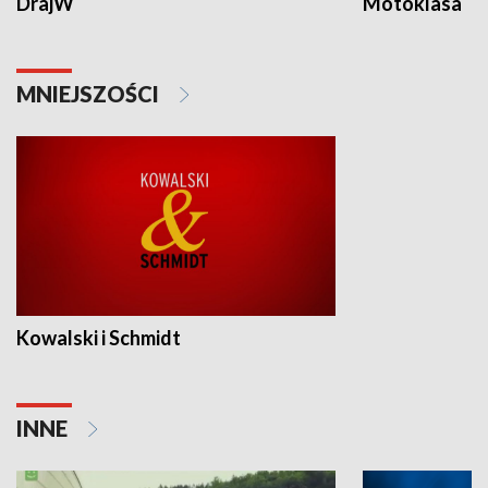
DrajW
Motoklasa
MNIEJSZOŚCI
Kowalski i Schmidt
INNE