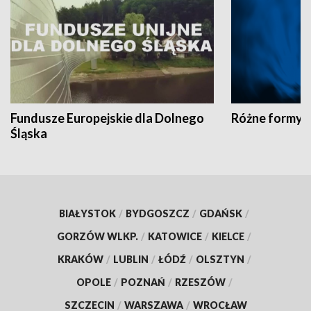
Fundusze Europejskie dla Dolnego
Różne formy t
Śląska
BIAŁYSTOK
/
BYDGOSZCZ
/
GDAŃSK
/
GORZÓW WLKP.
/
KATOWICE
/
KIELCE
/
KRAKÓW
/
LUBLIN
/
ŁÓDŹ
/
OLSZTYN
/
OPOLE
/
POZNAŃ
/
RZESZÓW
/
SZCZECIN
/
WARSZAWA
/
WROCŁAW