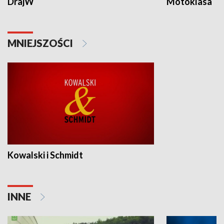
DrajW
Motoklasa
MNIEJSZOŚCI
Kowalski i Schmidt
INNE