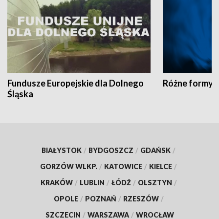
Fundusze Europejskie dla Dolnego
Różne formy t
Śląska
BIAŁYSTOK
/
BYDGOSZCZ
/
GDAŃSK
/
GORZÓW WLKP.
/
KATOWICE
/
KIELCE
/
KRAKÓW
/
LUBLIN
/
ŁÓDŹ
/
OLSZTYN
/
OPOLE
/
POZNAŃ
/
RZESZÓW
/
SZCZECIN
/
WARSZAWA
/
WROCŁAW