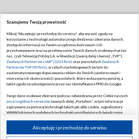
Szanujemy Twoją prywatność
Dołącz do nas:
Kliknij "Akceptuję i przechodzę do serwisu", aby wyrazić zgody na
korzystanie z technologii automatycznego śledzenia i zbierania danych,
TVP
dostęp do informacji na Twoim urządzeniu końcowym i ich
Abonament TVP
przechowywanie oraz na przetwarzanie Twoich danych osobowych przez
Regulamin TVP
nas, czyli Telewizję Polską S.A. w likwidacji (zwaną dalej również „TVP”),
Emisja w TVP
Polityka prywatności
Zaufanych Partnerów z IAB* (1201 firm)
oraz pozostałych
Zaufanych
Partnerów TVP (93 firm)
, w celach marketingowych (w tym do
Centrum informacji TVP
Moje zgody
zautomatyzowanego dopasowania reklam do Twoich zainteresowań i
mierzenia ich skuteczności) i pozostałych, które wskazujemy poniżej, a
Naziemna Telewizja Cyfrowa
Pomoc
także zgody na udostępnianie przez nas identyfikatora PPID do Google.
Sklep TVP
Biuro reklamy
Twoje dane osobowe zbierane podczas odwiedzania przez Ciebie naszych
Rada Programowa
Kontakt
poszczególnych serwisów
zwanych dalej „Portalem”, w tym informacje
zapisywane za pomocą technologii takich jak: pliki cookie, sygnalizatory
System NOS
WWW lub innych podobnych technologii umożliwiających świadczenie
dopasowanych i bezpiecznych usług, personalizację treści oraz reklam,
Informacje o nadawcy
Kanały
udostępnianie funkcji mediów społecznościowych oraz analizowanie
Akceptuję i przechodzę do serwisu
ruchu w Internecie.
Program dla prasy
©2026 Telewizja Polska S.A. w likwidacji