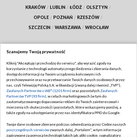
KRAKÓW
/
LUBLIN
/
ŁÓDŹ
/
OLSZTYN
/
OPOLE
/
POZNAŃ
/
RZESZÓW
/
SZCZECIN
/
WARSZAWA
/
WROCŁAW
Szanujemy Twoją prywatność
Dołącz do nas:
Kliknij "Akceptuję i przechodzę do serwisu", aby wyrazić zgody na
korzystanie z technologii automatycznego śledzenia i zbierania danych,
TVP
dostęp do informacji na Twoim urządzeniu końcowym i ich
Abonament TVP
przechowywanie oraz na przetwarzanie Twoich danych osobowych przez
Regulamin TVP
nas, czyli Telewizję Polską S.A. w likwidacji (zwaną dalej również „TVP”),
Emisja w TVP
Polityka prywatności
Zaufanych Partnerów z IAB* (1201 firm)
oraz pozostałych
Zaufanych
Partnerów TVP (93 firm)
, w celach marketingowych (w tym do
Centrum informacji TVP
Moje zgody
zautomatyzowanego dopasowania reklam do Twoich zainteresowań i
mierzenia ich skuteczności) i pozostałych, które wskazujemy poniżej, a
Naziemna Telewizja Cyfrowa
Pomoc
także zgody na udostępnianie przez nas identyfikatora PPID do Google.
Sklep TVP
Biuro reklamy
Twoje dane osobowe zbierane podczas odwiedzania przez Ciebie naszych
Rada Programowa
Kontakt
poszczególnych serwisów
zwanych dalej „Portalem”, w tym informacje
zapisywane za pomocą technologii takich jak: pliki cookie, sygnalizatory