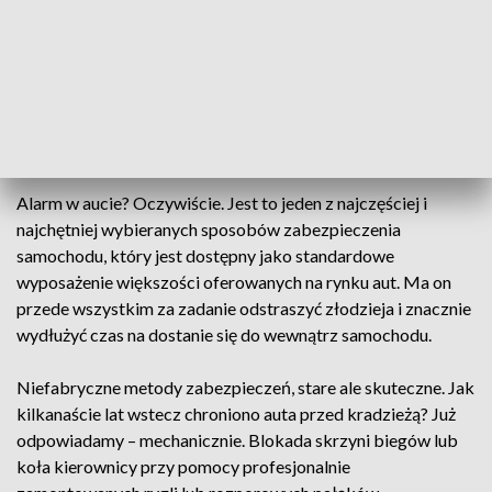
elektroniczne, zazwyczaj schowane w plecaku, torbie czy
walizce – stąd nazwa tej metody kradzieży. Gdy nasze auto
wyposażone jest w tego typu system powinniśmy pomyśleć o
zabezpieczeniu kluczyka, karty w specjalnym futerale, który
utrudni złodziejowi skopiowanie przesyłanego do auta
sygnału.
Alarm w aucie? Oczywiście. Jest to jeden z najczęściej i
najchętniej wybieranych sposobów zabezpieczenia
samochodu, który jest dostępny jako standardowe
wyposażenie większości oferowanych na rynku aut. Ma on
przede wszystkim za zadanie odstraszyć złodzieja i znacznie
wydłużyć czas na dostanie się do wewnątrz samochodu.
Niefabryczne metody zabezpieczeń, stare ale skuteczne. Jak
kilkanaście lat wstecz chroniono auta przed kradzieżą? Już
odpowiadamy – mechanicznie. Blokada skrzyni biegów lub
koła kierownicy przy pomocy profesjonalnie