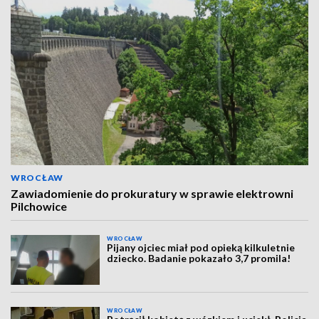
WROCŁAW
Zawiadomienie do prokuratury w sprawie elektrowni
Pilchowice
WROCŁAW
Pijany ojciec miał pod opieką kilkuletnie
dziecko. Badanie pokazało 3,7 promila!
WROCŁAW