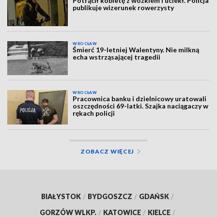
Potrącił kobietę z wózkiem i uciekł. Policja
publikuje wizerunek rowerzysty
WROCŁAW
Śmierć 19-letniej Walentyny. Nie milkną
echa wstrząsającej tragedii
WROCŁAW
Pracownica banku i dzielnicowy uratowali
oszczędności 69-latki. Szajka naciągaczy w
rękach policji
ZOBACZ WIĘCEJ
BIAŁYSTOK
/
BYDGOSZCZ
/
GDAŃSK
/
GORZÓW WLKP.
/
KATOWICE
/
KIELCE
/