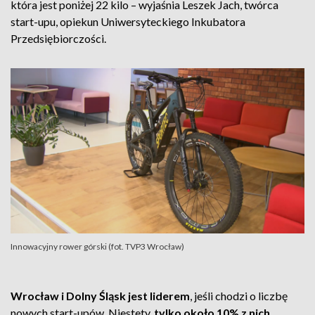
która jest poniżej 22 kilo – wyjaśnia Leszek Jach, twórca
start-upu, opiekun Uniwersyteckiego Inkubatora
Przedsiębiorczości.
Innowacyjny rower górski (fot. TVP3 Wrocław)
Wrocław i Dolny Śląsk jest liderem
, jeśli chodzi o liczbę
nowych start-upów. Niestety,
tylko około 10% z nich