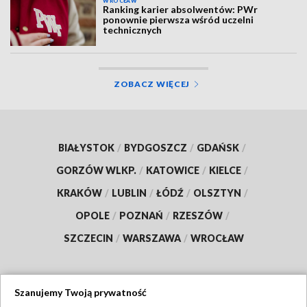
WROCŁAW
Ranking karier absolwentów: PWr
ponownie pierwsza wśród uczelni
technicznych
ZOBACZ WIĘCEJ
BIAŁYSTOK
/
BYDGOSZCZ
/
GDAŃSK
/
GORZÓW WLKP.
/
KATOWICE
/
KIELCE
/
KRAKÓW
/
LUBLIN
/
ŁÓDŹ
/
OLSZTYN
/
OPOLE
/
POZNAŃ
/
RZESZÓW
/
SZCZECIN
/
WARSZAWA
/
WROCŁAW
Szanujemy Twoją prywatność
Dołącz do nas: