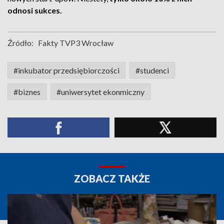
odnosi sukces.
Źródło:
Fakty TVP3 Wrocław
#inkubator przedsiębiorczości
#studenci
#biznes
#uniwersytet ekonmiczny
ZOBACZ TAKŻE