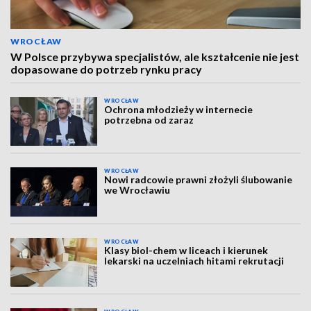
WROCŁAW
W Polsce przybywa specjalistów, ale kształcenie nie jest
dopasowane do potrzeb rynku pracy
WROCŁAW
Ochrona młodzieży w internecie
potrzebna od zaraz
WROCŁAW
Nowi radcowie prawni złożyli ślubowanie
we Wrocławiu
WROCŁAW
Klasy biol-chem w liceach i kierunek
lekarski na uczelniach hitami rekrutacji