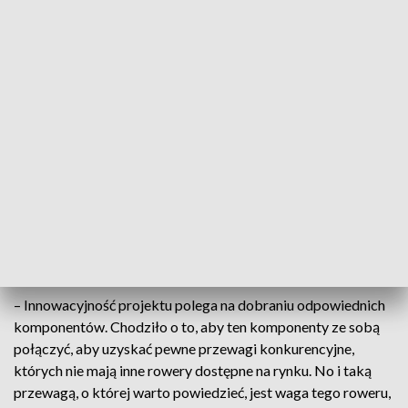
tworzyli star-upy, jest to oczywiście
trudniejsza ścieżka kariery, niż taka
tradycyjna ścieżka korporacyjna.
Jesteśmy w stanie skontaktować tę osobę
z odpowiednimi ekspertami, doradcami,
którzy mogą rozwinąć ten projekt
– mówi Jan Cendrowsk, dyrektor
Uniwersyteckiego Inkubatora Przedsiębiorczości
inQUBE.
Studentom w założeniu start-upów pomaga pan Leszek Jach,
pomysłodawca nowoczesnego roweru górskiego.
– Innowacyjność projektu polega na dobraniu odpowiednich
komponentów. Chodziło o to, aby ten komponenty ze sobą
połączyć, aby uzyskać pewne przewagi konkurencyjne,
których nie mają inne rowery dostępne na rynku. No i taką
przewagą, o której warto powiedzieć, jest waga tego roweru,