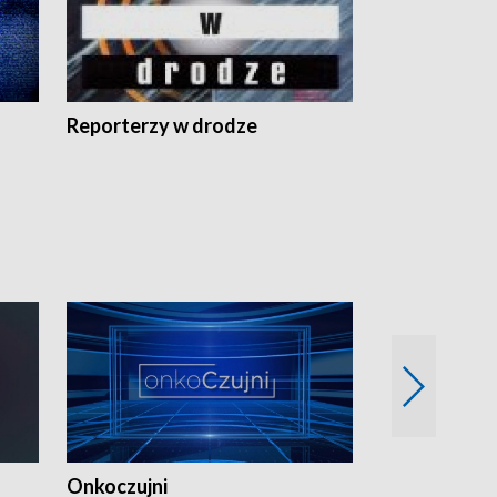
Reporterzy w drodze
Onkoczujni
Recepta na 