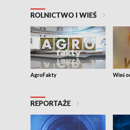
ROLNICTWO I WIEŚ
AgroFakty
Wieś 
REPORTAŻE