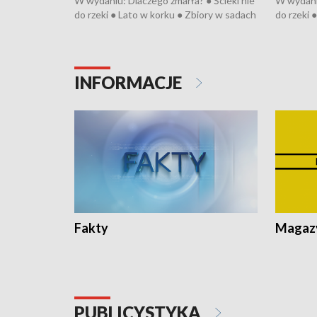
W wydaniu: Dlaczego zmarła? ● Ścieki nie
W wydaniu
do rzeki ● Lato w korku ● Zbiory w sadach
do rzeki 
● Senior za kółkiem ● Złoto dla...
● Senior z
cierpiwych ● Mrożonki dla zwierząt
cierpiwyc
INFORMACJE
Fakty
Magazy
PUBLICYSTYKA