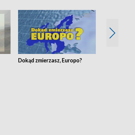
Dokąd zmierzasz, Europo?
Fakty Komen