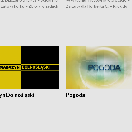
: Dlaczego zmarła? ● Ścieki nie
W wydaniu: Nożownik w areszcie ●
● Lato w korku ● Zbiory w sadach
Zarzuty dla Norberta C. ● Krok do
a kółkiem ● Złoto dla...
obwodnicy ● Miliony na ochronę ●
h ● Mrożonki dla zwierząt
Oddział jak nowy ● Rynek ma być zi
● Inkubator w ognisku ● Rodzic też
pacjent ● Trzeba ratować lekarza
n Dolnośląski
Pogoda