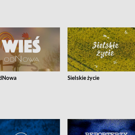
odNowa
Sielskie życie