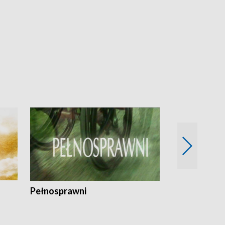
Pełnosprawni
Bezpieczny 