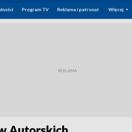
lności
Program TV
Reklama i patronat
Więcej
aw Autorskich