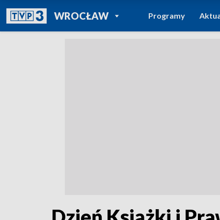
POWRÓT DO
WROCŁAW
Programy
Aktua
TVP REGIONY
Dzień Książki i Pr