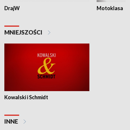
DrajW
Motoklasa
MNIEJSZOŚCI
Kowalski i Schmidt
INNE