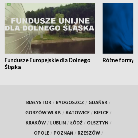
Fundusze Europejskie dla Dolnego
Różne formy t
Śląska
BIAŁYSTOK
/
BYDGOSZCZ
/
GDAŃSK
/
GORZÓW WLKP.
/
KATOWICE
/
KIELCE
/
KRAKÓW
/
LUBLIN
/
ŁÓDŹ
/
OLSZTYN
/
OPOLE
/
POZNAŃ
/
RZESZÓW
/