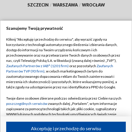
SZCZECIN
/
WARSZAWA
/
WROCŁAW
Szanujemy Twoją prywatność
Dołącz do nas:
Kliknij "Akceptuję i przechodzę do serwisu", aby wyrazić zgody na
korzystanie z technologii automatycznego śledzenia i zbierania danych,
TVP
dostęp do informacji na Twoim urządzeniu końcowym i ich
Abonament TVP
przechowywanie oraz na przetwarzanie Twoich danych osobowych przez
Regulamin TVP
nas, czyli Telewizję Polską S.A. w likwidacji (zwaną dalej również „TVP”),
Emisja w TVP
Polityka prywatności
Zaufanych Partnerów z IAB* (1201 firm)
oraz pozostałych
Zaufanych
Partnerów TVP (93 firm)
, w celach marketingowych (w tym do
Centrum informacji TVP
Moje zgody
zautomatyzowanego dopasowania reklam do Twoich zainteresowań i
mierzenia ich skuteczności) i pozostałych, które wskazujemy poniżej, a
Naziemna Telewizja Cyfrowa
Pomoc
także zgody na udostępnianie przez nas identyfikatora PPID do Google.
Sklep TVP
Biuro reklamy
Twoje dane osobowe zbierane podczas odwiedzania przez Ciebie naszych
Rada Programowa
Kontakt
poszczególnych serwisów
zwanych dalej „Portalem”, w tym informacje
zapisywane za pomocą technologii takich jak: pliki cookie, sygnalizatory
System NOS
WWW lub innych podobnych technologii umożliwiających świadczenie
dopasowanych i bezpiecznych usług, personalizację treści oraz reklam,
Informacje o nadawcy
Kanały
udostępnianie funkcji mediów społecznościowych oraz analizowanie
Akceptuję i przechodzę do serwisu
ruchu w Internecie.
Program dla prasy