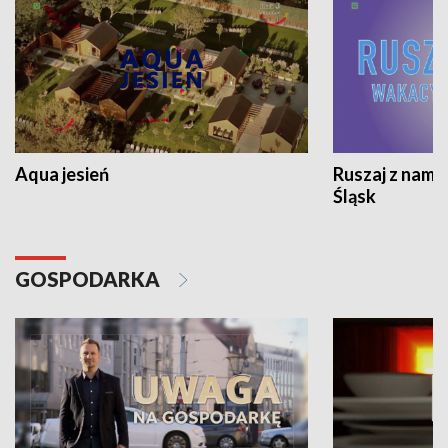
Aqua jesień
Ruszaj z nami
Śląsk
GOSPODARKA