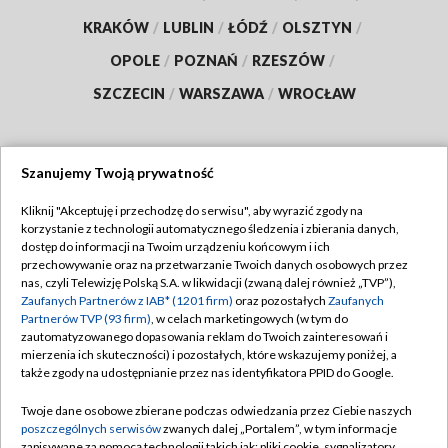
KRAKÓW
/
LUBLIN
/
ŁÓDŹ
/
OLSZTYN
/
OPOLE
/
POZNAŃ
/
RZESZÓW
/
SZCZECIN
/
WARSZAWA
/
WROCŁAW
Szanujemy Twoją prywatność
Dołącz do nas:
Kliknij "Akceptuję i przechodzę do serwisu", aby wyrazić zgody na
korzystanie z technologii automatycznego śledzenia i zbierania danych,
TVP
dostęp do informacji na Twoim urządzeniu końcowym i ich
Abonament TVP
przechowywanie oraz na przetwarzanie Twoich danych osobowych przez
Regulamin TVP
nas, czyli Telewizję Polską S.A. w likwidacji (zwaną dalej również „TVP”),
Emisja w TVP
Polityka prywatności
Zaufanych Partnerów z IAB* (1201 firm)
oraz pozostałych
Zaufanych
Partnerów TVP (93 firm)
, w celach marketingowych (w tym do
Centrum informacji TVP
Moje zgody
zautomatyzowanego dopasowania reklam do Twoich zainteresowań i
mierzenia ich skuteczności) i pozostałych, które wskazujemy poniżej, a
Naziemna Telewizja Cyfrowa
Pomoc
także zgody na udostępnianie przez nas identyfikatora PPID do Google.
Sklep TVP
Biuro reklamy
Twoje dane osobowe zbierane podczas odwiedzania przez Ciebie naszych
Rada Programowa
Kontakt
poszczególnych serwisów
zwanych dalej „Portalem”, w tym informacje
zapisywane za pomocą technologii takich jak: pliki cookie, sygnalizatory