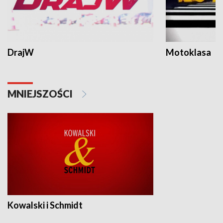
DrajW
Motoklasa
MNIEJSZOŚCI
Kowalski i Schmidt