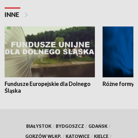
INNE
Fundusze Europejskie dla Dolnego
Różne formy t
Śląska
BIAŁYSTOK
/
BYDGOSZCZ
/
GDAŃSK
/
GORZÓW WLKP.
/
KATOWICE
/
KIELCE
/