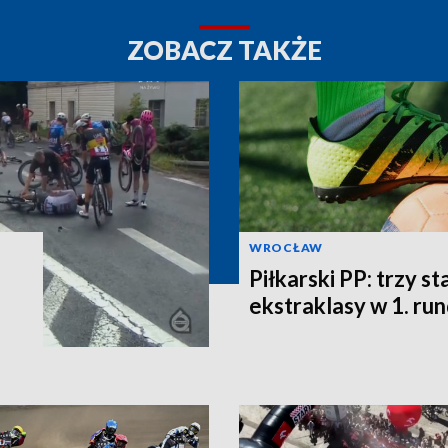
ZOBACZ TAKŻE
WROCŁAW
Piłkarski PP: trzy st
ekstraklasy w 1. ru