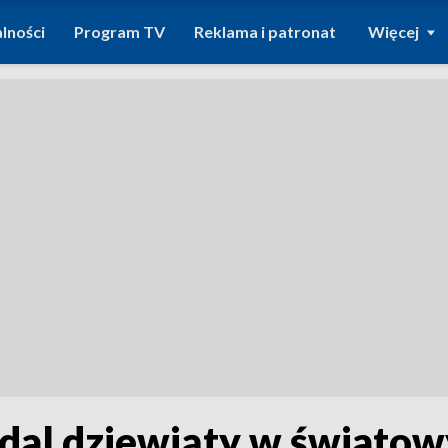
lności
Program TV
Reklama i patronat
Więcej
dal dziewiąty w świato