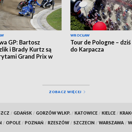
AW
WROCŁAW
wa GP: Bartosz
Tour de Pologne – dziś
lik i Brady Kurtz są
do Karpacza
ytami Grand Prix w
e
ZOBACZ WIĘCEJ
SZCZ
/
GDAŃSK
/
GORZÓW WLKP.
/
KATOWICE
/
KIELCE
/
KRA
N
/
OPOLE
/
POZNAŃ
/
RZESZÓW
/
SZCZECIN
/
WARSZAWA
/
W