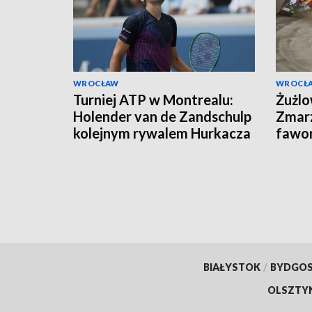
WROCŁAW
WROCŁ
Turniej ATP w Montrealu:
Żużlo
Holender van de Zandschulp
Zmarz
kolejnym rywalem Hurkacza
fawor
Rydz
BIAŁYSTOK
/
BYDGO
OLSZTY