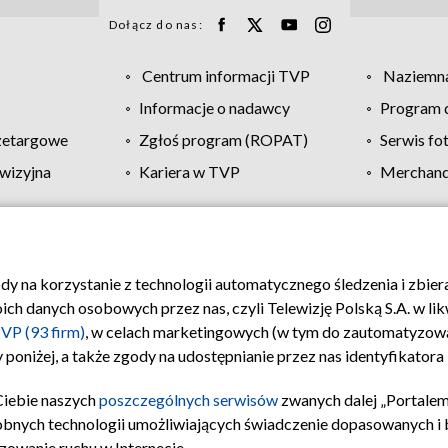
Dołącz do nas:
Centrum informacji TVP
Naziemna
Informacje o nadawcy
Program d
zetargowe
Zgłoś program (ROPAT)
Serwis fo
wizyjna
Kariera w TVP
Merchandi
Polityka prywatności
Moje zgody
Pomoc
Biuro re
ody na korzystanie z technologii automatycznego śledzenia i zbie
 danych osobowych przez nas, czyli Telewizję Polską S.A. w likw
VP (93 firm)
, w celach marketingowych (w tym do zautomatyzow
 poniżej, a także zgody na udostępnianie przez nas identyfikator
Ciebie naszych
poszczególnych serwisów
zwanych dalej „Portalem
obnych technologii umożliwiających świadczenie dopasowanych i be
zowanie ruchu w Internecie.