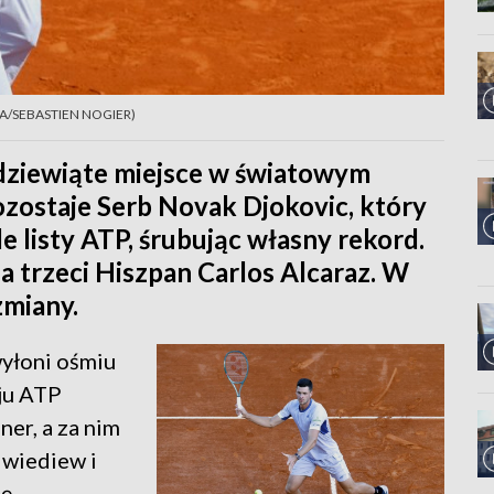
/EPA/SEBASTIEN NOGIER)
dziewiąte miejsce w światowym
ozostaje Serb Novak Djokovic, który
e listy ATP, śrubując własny rekord.
 a trzeci Hiszpan Carlos Alcaraz. W
zmiany.
wyłoni ośmiu
ju ATP
ner, a za nim
dwiediew i
lę