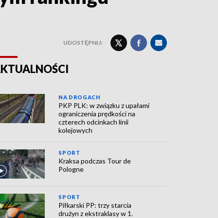
UDOSTĘPNIJ:
KTUALNOŚCI
NA DROGACH
PKP PLK: w związku z upałami
ograniczenia prędkości na
czterech odcinkach linii
kolejowych
SPORT
Kraksa podczas Tour de
Pologne
SPORT
Piłkarski PP: trzy starcia
drużyn z ekstraklasy w 1.