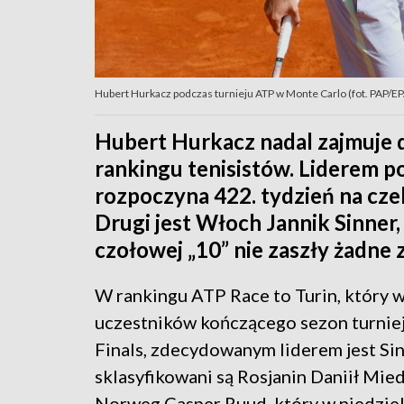
Hubert Hurkacz podczas turnieju ATP w Monte Carlo (fot. PAP
Hubert Hurkacz nadal zajmuje 
rankingu tenisistów. Liderem p
rozpoczyna 422. tydzień na czel
Drugi jest Włoch Jannik Sinner,
czołowej „10” nie zaszły żadne 
W rankingu ATP Race to Turin, który 
uczestników kończącego sezon turnie
Finals, zdecydowanym liderem jest Sin
sklasyfikowani są Rosjanin Daniił Mie
Norweg Casper Ruud, który w niedzie