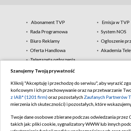
Abonament TVP
Emisja w TVP
Rada Programowa
System NOS
Biuro Reklamy
Ogłoszenie pr
Oferta Handlowa
Akademia Tele
Telegazeta ogłoszenia
Szanujemy Twoją prywatność
Regulamin TVP
Kliknij "Akceptuję i przechodzę do serwisu", aby wyrazić zg
końcowym i ich przechowywanie oraz na przetwarzanie Twoich
z IAB* (1201 firm)
oraz pozostałych
Zaufanych Partnerów T
mierzenia ich skuteczności) i pozostałych, które wskazujemy
Twoje dane osobowe zbierane podczas odwiedzania przez 
takich jak: pliki cookie, sygnalizatory WWW lub innych pod
udostępnianie funkcji mediów społecznościowych oraz anali