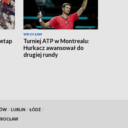
WROCŁAW
 etap
Turniej ATP w Montrealu:
Hurkacz awansował do
drugiej rundy
KÓW
/
LUBLIN
/
ŁÓDŹ
/
ROCŁAW