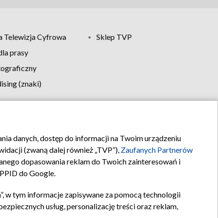
 Telewizja Cyfrowa
Sklep TVP
la prasy
tograficzny
sing (znaki)
klamy
Kontakt
rania danych, dostęp do informacji na Twoim urządzeniu
idacji (zwaną dalej również „TVP”),
Zaufanych Partnerów
anego dopasowania reklam do Twoich zainteresowań i
a PPID do Google.
”, w tym informacje zapisywane za pomocą technologii
zpiecznych usług, personalizację treści oraz reklam,