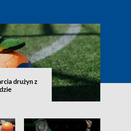
arcia drużyn z
ndzie