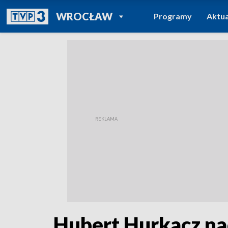
POWRÓT DO
WROCŁAW
Programy
Aktua
TVP REGIONY
Hubert Hurkacz na