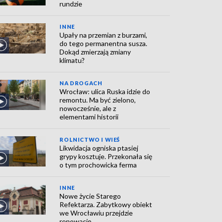
rundzie
INNE
Upały na przemian z burzami,
do tego permanentna susza.
Dokąd zmierzają zmiany
klimatu?
NA DROGACH
Wrocław: ulica Ruska idzie do
remontu. Ma być zielono,
nowocześnie, ale z
elementami historii
ROLNICTWO I WIEŚ
Likwidacja ogniska ptasiej
grypy kosztuje. Przekonała się
o tym prochowicka ferma
INNE
Nowe życie Starego
Refektarza. Zabytkowy obiekt
we Wrocławiu przejdzie
renowację