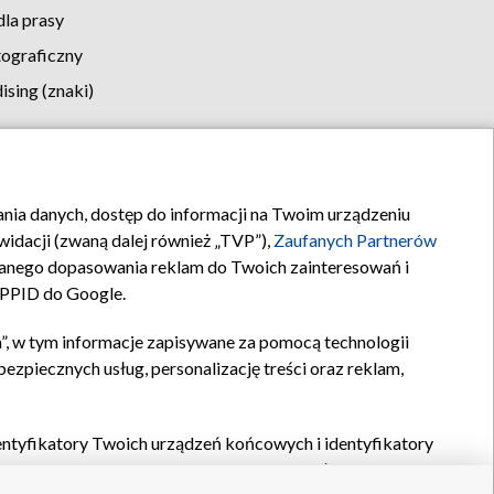
la prasy
tograficzny
sing (znaki)
klamy
Kontakt
rania danych, dostęp do informacji na Twoim urządzeniu
idacji (zwaną dalej również „TVP”),
Zaufanych Partnerów
anego dopasowania reklam do Twoich zainteresowań i
a PPID do Google.
”, w tym informacje zapisywane za pomocą technologii
zpiecznych usług, personalizację treści oraz reklam,
identyfikatory Twoich urządzeń końcowych i identyfikatory
P,
Zaufanych Partnerów z IAB
oraz pozostałych
Zaufanych