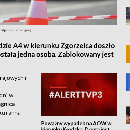
zdjęcie ilustracyjne)
adzie A4 w kierunku Zgorzelca doszło
stała jedna osoba. Zablokowany jest
rajowych i
dni w
egnica
ku ranna
Poważny wypadek na AOW w
kierunku Kłodzka. Droga jest