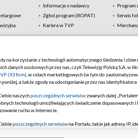
Informacje o nadawcy
Program d
zetargowe
Zgłoś program (ROPAT)
Serwis fo
wizyjna
Kariera w TVP
Merchandi
Polityka prywatności
Moje zgody
Pomoc
Biuro re
ody na korzystanie z technologii automatycznego śledzenia i zbie
 danych osobowych przez nas, czyli Telewizję Polską S.A. w likw
VP (93 firm)
, w celach marketingowych (w tym do zautomatyzow
 poniżej, a także zgody na udostępnianie przez nas identyfikator
Ciebie naszych
poszczególnych serwisów
zwanych dalej „Portalem
obnych technologii umożliwiających świadczenie dopasowanych i be
zowanie ruchu w Internecie.
Ciebie
poszczególnych serwisów
na Portalu, takie jak adresy IP, 
sach Portalu czy historia odwiedzin będą przetwarzane przez TV