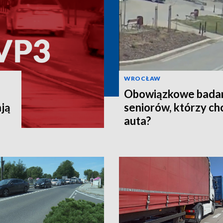
WROCŁAW
Obowiązkowe badani
ją
seniorów, którzy ch
auta?