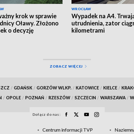
AW
WROCŁAW
ważny krok w sprawie
Wypadek na A4. Trwaj
nicy Oławy. Złożono
utrudnienia, zator ciągn
ek o decyzję
kilometrami
owiskową
ZOBACZ WIĘCEJ
SZCZ
/
GDAŃSK
/
GORZÓW WLKP.
/
KATOWICE
/
KIELCE
/
KRA
N
/
OPOLE
/
POZNAŃ
/
RZESZÓW
/
SZCZECIN
/
WARSZAWA
/
W
Dołącz do nas:
Centrum informacji TVP
Naziemna