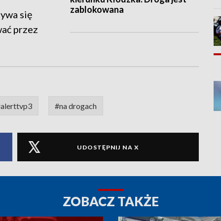
zablokowana
ywa się
ać przez
alerttvp3
#na drogach
UDOSTĘPNIJ NA X
ZOBACZ TAKŻE