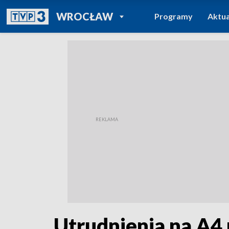
POWRÓT DO
WROCŁAW
Programy
Aktua
TVP REGIONY
Utrudnienia na A4