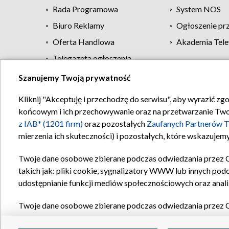
Rada Programowa
System NOS
Biuro Reklamy
Ogłoszenie pr
Oferta Handlowa
Akademia Tele
Telegazeta ogłoszenia
Szanujemy Twoją prywatność
Regulamin TVP
Kliknij "Akceptuję i przechodzę do serwisu", aby wyrazić zg
końcowym i ich przechowywanie oraz na przetwarzanie Twoich
z IAB* (1201 firm)
oraz pozostałych
Zaufanych Partnerów T
mierzenia ich skuteczności) i pozostałych, które wskazujemy
Twoje dane osobowe zbierane podczas odwiedzania przez 
takich jak: pliki cookie, sygnalizatory WWW lub innych pod
udostępnianie funkcji mediów społecznościowych oraz anali
Twoje dane osobowe zbierane podczas odwiedzania przez 
plików cookie, informacje o Twoich wyszukiwaniach w serwi