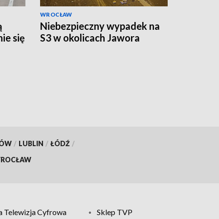
WROCŁAW
ą
Niebezpieczny wypadek na
ie się
S3 w okolicach Jawora
KÓW
/
LUBLIN
/
ŁÓDŹ
/
ROCŁAW
 Telewizja Cyfrowa
Sklep TVP