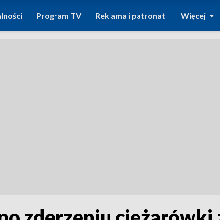
lności
Program TV
Reklama i patronat
Więcej
 po zderzeniu ciężarówk