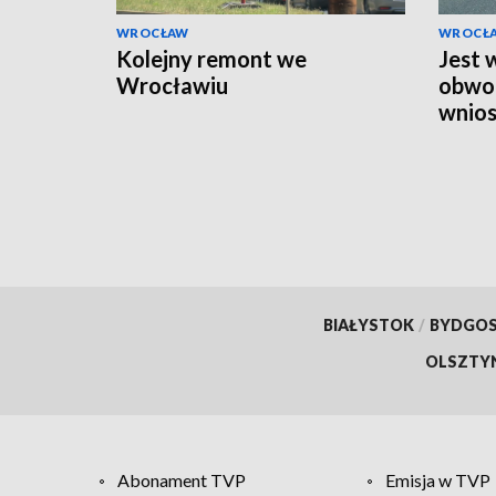
WROCŁAW
WROCŁ
Kolejny remont we
Jest 
Wrocławiu
obwod
wnios
środ
BIAŁYSTOK
/
BYDGO
OLSZTY
Abonament TVP
Emisja w TVP