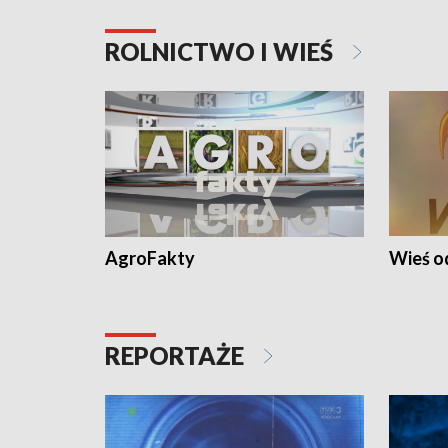
ROLNICTWO I WIEŚ
AgroFakty
Wieś 
REPORTAŻE