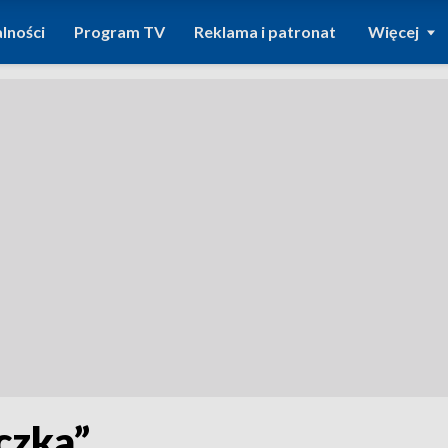
lności
Program TV
Reklama i patronat
Więcej
czka”