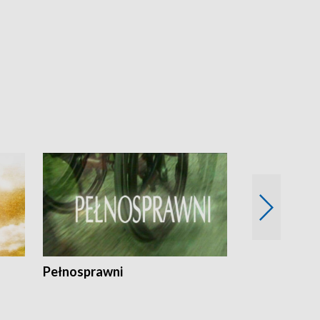
Pełnosprawni
Bezpieczny 