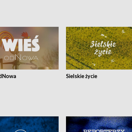
odNowa
Sielskie życie