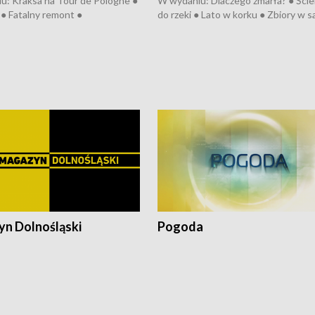
u: Kraksa na Tour de Pologne ●
W wydaniu: Dlaczego zmarła? ● Ściek
● Fatalny remont ●
do rzeki ● Lato w korku ● Zbiory w 
zowane osiedle ● Kosztowna
● Senior za kółkiem ● Złoto dla...
ypa ● Pociągiem na lotnisko ●
cierpiwych ● Mrożonki dla zwierząt
ka ● Refektarz do remontu ●
pałów
n Dolnośląski
Pogoda