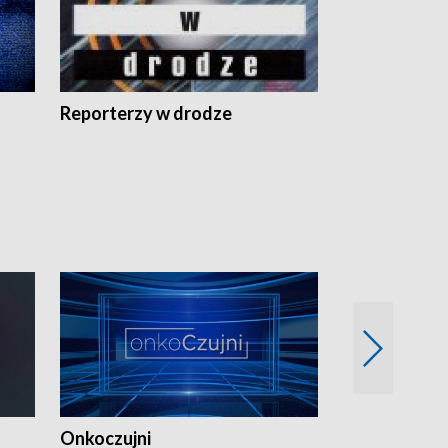
Reporterzy w drodze
Onkoczujni
Recepta na 