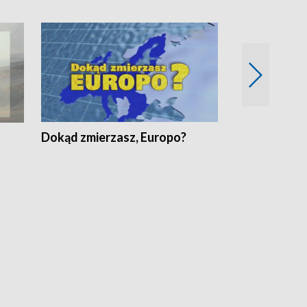
Dokąd zmierzasz, Europo?
Fakty Komen