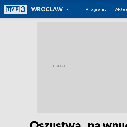
POWRÓT DO
WROCŁAW
Programy
Aktua
TVP REGIONY
Oszustwa „na wnu