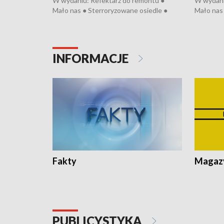
W wydaniu: Refektarz do remontu ●
W wydani
Mało nas ● Sterroryzowane osiedle ●
Mało nas 
Fatalny remont ● Kosztowna ptasia grypa
Sterrory
● Nowa Ruska ● Pociągiem na lotnisko ●
ptasia gr
Koniec upałów ● Kraksa na Tour de
Nowa Rus
Pologne
Koniec u
INFORMACJE
Fakty
Magazy
PUBLICYSTYKA