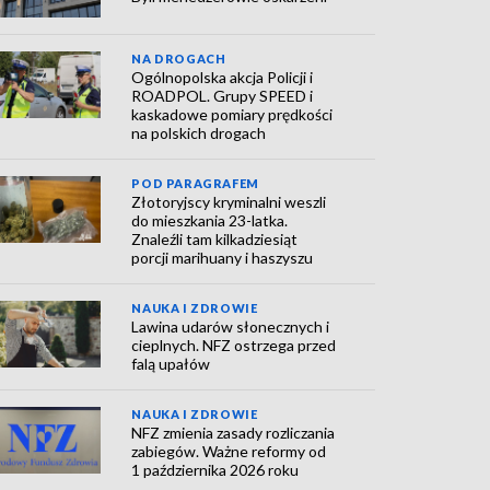
NA DROGACH
Ogólnopolska akcja Policji i
ROADPOL. Grupy SPEED i
kaskadowe pomiary prędkości
na polskich drogach
POD PARAGRAFEM
Złotoryjscy kryminalni weszli
do mieszkania 23-latka.
Znaleźli tam kilkadziesiąt
porcji marihuany i haszyszu
NAUKA I ZDROWIE
Lawina udarów słonecznych i
cieplnych. NFZ ostrzega przed
falą upałów
NAUKA I ZDROWIE
NFZ zmienia zasady rozliczania
zabiegów. Ważne reformy od
1 października 2026 roku