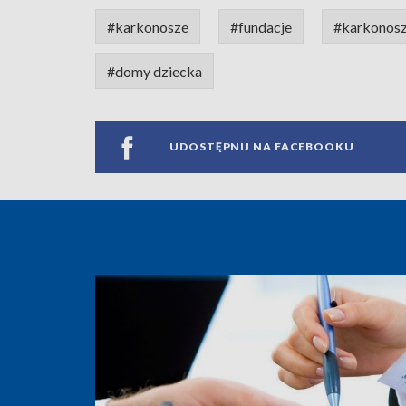
#karkonosze
#fundacje
#karkonosz
#domy dziecka
UDOSTĘPNIJ NA FACEBOOKU