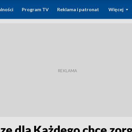
lności
Program TV
Reklama i patronat
Więcej
ze dla Każdego chce zor