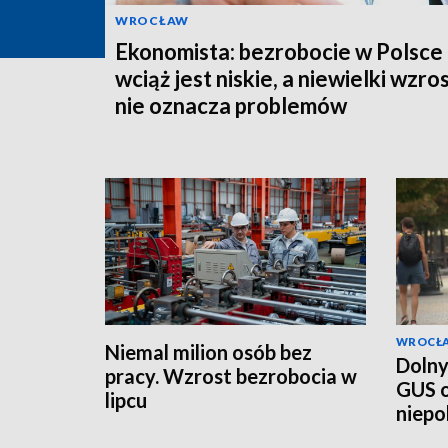
WROCŁAW
Ekonomista: bezrobocie w Polsce
wciąż jest niskie, a niewielki wzro
nie oznacza problemów
WROCŁ
Niemal milion osób bez
Dolny
pracy. Wzrost bezrobocia w
GUS o
lipcu
niepo
demo