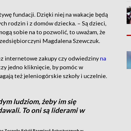
tywę fundacji. Dzięki niej na wakacje będą
ch rodzin i z domów dziecka. – Są dzieci,
 mogą sobie na to pozwolić, to uważam, że
przedsiębiorczyni Magdalena Szewczuk.
ez internetowe zakupy czy odwiedziny
na
czy jedno kliknięcie, by pomóc w
ają też jeleniogórskie szkoły i uczelnie.
ym ludziom, żeby im się
dawali. To oni są liderami w
r Zespołu Szkół Rzemiosł Artystycznych w