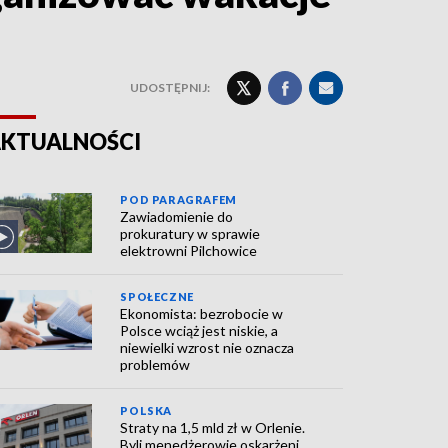
UDOSTĘPNIJ:
KTUALNOŚCI
POD PARAGRAFEM
Zawiadomienie do
prokuratury w sprawie
elektrowni Pilchowice
SPOŁECZNE
Ekonomista: bezrobocie w
Polsce wciąż jest niskie, a
niewielki wzrost nie oznacza
problemów
POLSKA
Straty na 1,5 mld zł w Orlenie.
Byli menedżerowie oskarżeni