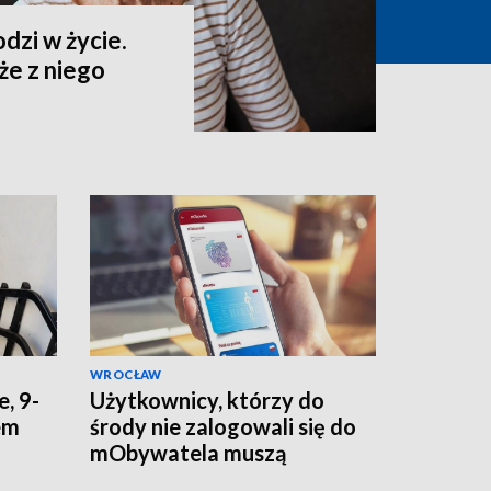
dzi w życie.
że z niego
WROCŁAW
e, 9-
Użytkownicy, którzy do
em
środy nie zalogowali się do
mObywatela muszą
w
przywrócić ważność