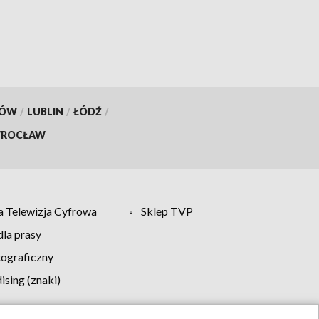
dokumentów
KÓW
/
LUBLIN
/
ŁÓDŹ
/
ROCŁAW
 Telewizja Cyfrowa
Sklep TVP
la prasy
tograficzny
sing (znaki)