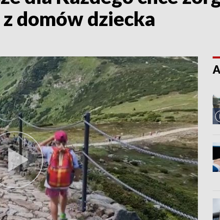
i z domów dziecka
A