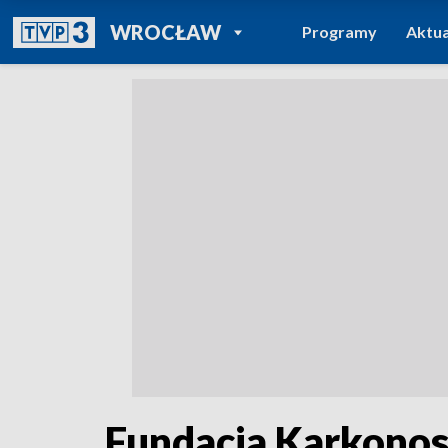
POWRÓT DO
WROCŁAW
Programy
Aktua
TVP REGIONY
Fundacja Karkonos