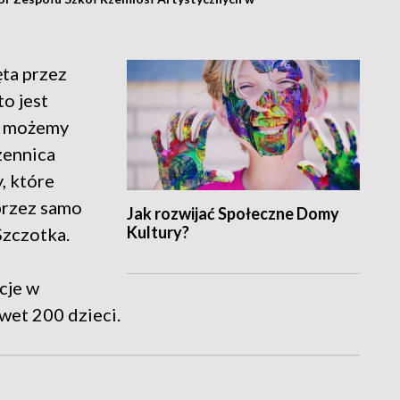
ęta przez
o jest
ie możemy
zennica
, które
przez samo
Jak rozwijać Społeczne Domy
Kultury?
Szczotka.
cje w
wet 200 dzieci.