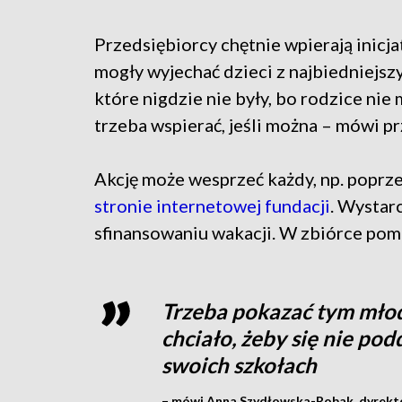
Przedsiębiorcy chętnie wpierają inicja
mogły wyjechać dzieci z najbiedniejszy
które nigdzie nie były, bo rodzice nie
trzeba wspierać, jeśli można – mówi 
Akcję może wesprzeć każdy, np. poprz
stronie internetowej fundacji
. Wystar
sfinansowaniu wakacji. W zbiórce pomag
Trzeba pokazać tym młod
chciało, żeby się nie pod
swoich szkołach
– mówi Anna Szydłowska-Robak, dyrekto