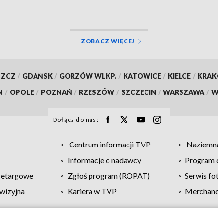
Oławie
ZOBACZ WIĘCEJ
SZCZ
/
GDAŃSK
/
GORZÓW WLKP.
/
KATOWICE
/
KIELCE
/
KRA
N
/
OPOLE
/
POZNAŃ
/
RZESZÓW
/
SZCZECIN
/
WARSZAWA
/
W
Dołącz do nas:
Centrum informacji TVP
Naziemna
Informacje o nadawcy
Program d
zetargowe
Zgłoś program (ROPAT)
Serwis fo
wizyjna
Kariera w TVP
Merchandi