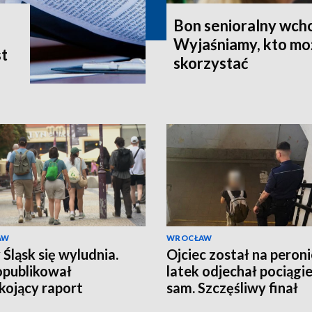
Bon senioralny wcho
Wyjaśniamy, kto mo
st
skorzystać
AW
WROCŁAW
 Śląsk się wyludnia.
Ojciec został na peroni
publikował
latek odjechał pociągi
kojący raport
sam. Szczęśliwy finał
graficzny
dramatycznych chwil 