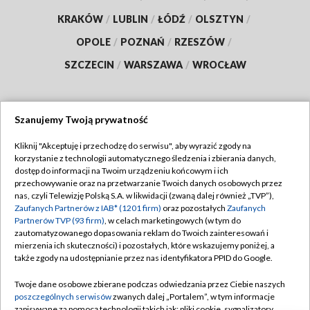
KRAKÓW
/
LUBLIN
/
ŁÓDŹ
/
OLSZTYN
/
OPOLE
/
POZNAŃ
/
RZESZÓW
/
SZCZECIN
/
WARSZAWA
/
WROCŁAW
Szanujemy Twoją prywatność
Dołącz do nas:
Kliknij "Akceptuję i przechodzę do serwisu", aby wyrazić zgody na
korzystanie z technologii automatycznego śledzenia i zbierania danych,
TVP
dostęp do informacji na Twoim urządzeniu końcowym i ich
Abonament TVP
przechowywanie oraz na przetwarzanie Twoich danych osobowych przez
Regulamin TVP
nas, czyli Telewizję Polską S.A. w likwidacji (zwaną dalej również „TVP”),
Emisja w TVP
Polityka prywatności
Zaufanych Partnerów z IAB* (1201 firm)
oraz pozostałych
Zaufanych
Partnerów TVP (93 firm)
, w celach marketingowych (w tym do
Centrum informacji TVP
Moje zgody
zautomatyzowanego dopasowania reklam do Twoich zainteresowań i
mierzenia ich skuteczności) i pozostałych, które wskazujemy poniżej, a
Naziemna Telewizja Cyfrowa
Pomoc
także zgody na udostępnianie przez nas identyfikatora PPID do Google.
Sklep TVP
Biuro reklamy
Twoje dane osobowe zbierane podczas odwiedzania przez Ciebie naszych
Rada Programowa
Kontakt
poszczególnych serwisów
zwanych dalej „Portalem”, w tym informacje
zapisywane za pomocą technologii takich jak: pliki cookie, sygnalizatory