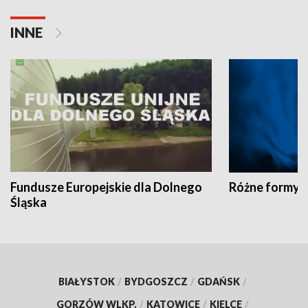
INNE
Fundusze Europejskie dla Dolnego
Różne formy t
Śląska
BIAŁYSTOK
/
BYDGOSZCZ
/
GDAŃSK
/
GORZÓW WLKP.
/
KATOWICE
/
KIELCE
/