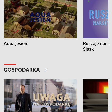
Aqua jesień
Ruszaj z nami
Śląsk
GOSPODARKA