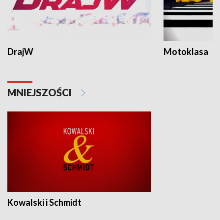
DrajW
Motoklasa
MNIEJSZOŚCI
Kowalski i Schmidt