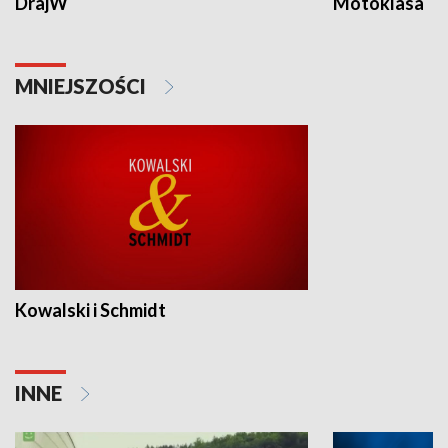
DrajW
Motoklasa
MNIEJSZOŚCI
Kowalski i Schmidt
INNE