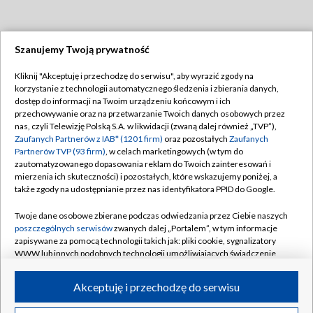
Szanujemy Twoją prywatność
Dołącz do nas:
Kliknij "Akceptuję i przechodzę do serwisu", aby wyrazić zgody na
korzystanie z technologii automatycznego śledzenia i zbierania danych,
TVP
dostęp do informacji na Twoim urządzeniu końcowym i ich
Abonament TVP
przechowywanie oraz na przetwarzanie Twoich danych osobowych przez
Regulamin TVP
nas, czyli Telewizję Polską S.A. w likwidacji (zwaną dalej również „TVP”),
Emisja w TVP
Polityka prywatności
Zaufanych Partnerów z IAB* (1201 firm)
oraz pozostałych
Zaufanych
Partnerów TVP (93 firm)
, w celach marketingowych (w tym do
Centrum informacji TVP
Moje zgody
zautomatyzowanego dopasowania reklam do Twoich zainteresowań i
mierzenia ich skuteczności) i pozostałych, które wskazujemy poniżej, a
Naziemna Telewizja Cyfrowa
Pomoc
także zgody na udostępnianie przez nas identyfikatora PPID do Google.
Sklep TVP
Biuro reklamy
Twoje dane osobowe zbierane podczas odwiedzania przez Ciebie naszych
Rada Programowa
Kontakt
poszczególnych serwisów
zwanych dalej „Portalem”, w tym informacje
zapisywane za pomocą technologii takich jak: pliki cookie, sygnalizatory
System NOS
WWW lub innych podobnych technologii umożliwiających świadczenie
dopasowanych i bezpiecznych usług, personalizację treści oraz reklam,
Informacje o nadawcy
Kanały
udostępnianie funkcji mediów społecznościowych oraz analizowanie
Akceptuję i przechodzę do serwisu
ruchu w Internecie.
Program dla prasy
©2026 Telewizja Polska S.A. w likwidacji