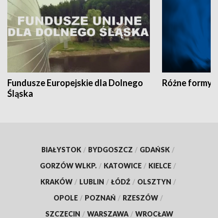
Fundusze Europejskie dla Dolnego
Różne formy t
Śląska
BIAŁYSTOK
/
BYDGOSZCZ
/
GDAŃSK
/
GORZÓW WLKP.
/
KATOWICE
/
KIELCE
/
KRAKÓW
/
LUBLIN
/
ŁÓDŹ
/
OLSZTYN
/
OPOLE
/
POZNAŃ
/
RZESZÓW
/
SZCZECIN
/
WARSZAWA
/
WROCŁAW