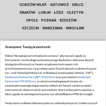
GORZÓW WLKP.
/
KATOWICE
/
KIELCE
/
KRAKÓW
/
LUBLIN
/
ŁÓDŹ
/
OLSZTYN
/
OPOLE
/
POZNAŃ
/
RZESZÓW
/
SZCZECIN
/
WARSZAWA
/
WROCŁAW
Szanujemy Twoją prywatność
Dołącz do nas:
Kliknij "Akceptuję i przechodzę do serwisu", aby wyrazić zgody na
korzystanie z technologii automatycznego śledzenia i zbierania danych,
TVP
dostęp do informacji na Twoim urządzeniu końcowym i ich
Abonament TVP
przechowywanie oraz na przetwarzanie Twoich danych osobowych przez
Regulamin TVP
nas, czyli Telewizję Polską S.A. w likwidacji (zwaną dalej również „TVP”),
Emisja w TVP
Polityka prywatności
Zaufanych Partnerów z IAB* (1201 firm)
oraz pozostałych
Zaufanych
Partnerów TVP (93 firm)
, w celach marketingowych (w tym do
Centrum informacji TVP
Moje zgody
zautomatyzowanego dopasowania reklam do Twoich zainteresowań i
mierzenia ich skuteczności) i pozostałych, które wskazujemy poniżej, a
Naziemna Telewizja Cyfrowa
Pomoc
także zgody na udostępnianie przez nas identyfikatora PPID do Google.
Sklep TVP
Biuro reklamy
Twoje dane osobowe zbierane podczas odwiedzania przez Ciebie naszych