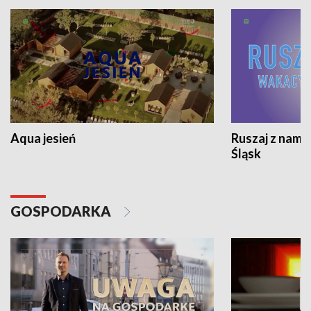
Aqua jesień
Ruszaj z nami
Śląsk
GOSPODARKA