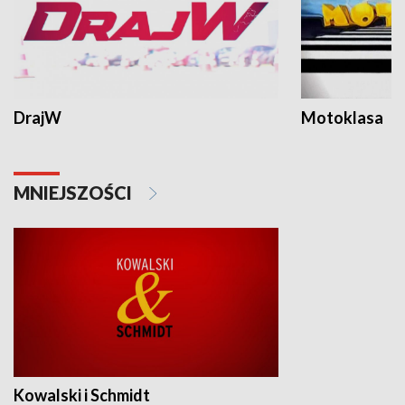
DrajW
Motoklasa
MNIEJSZOŚCI
Kowalski i Schmidt