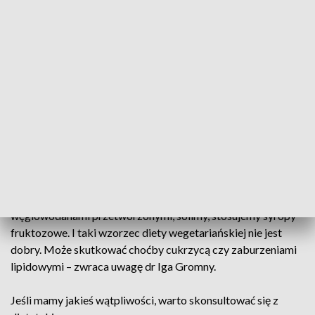
szybkie zmiany pogody ten czas się w ostatnich latach
skrócił. Nie zapominajmy o odporności. Na szczęście mamy
już świeże warzywa, owoce i zioła, więc powinniśmy z tego
korzystać jak najwięcej – radzi dr Iga Gromny z Kliniki
Gastroenterologii i Hepatologii Uniwersyteckiego Szpitala
Klinicznego we Wrocławiu.
Warto przyjrzeć się także dietom roślinnym, ważne jednak, by
były one zbilansowane i pełnowartościowe.
– Pamiętajmy, że nie każda dieta wegetariańska jest zdrowa.
Niestety często robimy tak, że pokarmy mięsne zastępujemy
węglowodanami przetworzonymi, solimy, stosujemy syropy
fruktozowe. I taki wzorzec diety wegetariańskiej nie jest
dobry. Może skutkować choćby cukrzycą czy zaburzeniami
lipidowymi – zwraca uwagę dr Iga Gromny.
Jeśli mamy jakieś wątpliwości, warto skonsultować się z