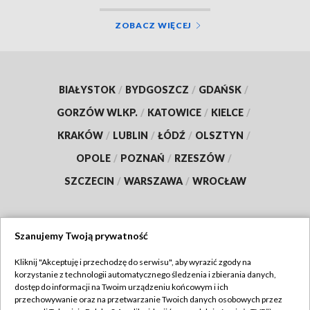
ZOBACZ WIĘCEJ
BIAŁYSTOK
/
BYDGOSZCZ
/
GDAŃSK
/
GORZÓW WLKP.
/
KATOWICE
/
KIELCE
/
KRAKÓW
/
LUBLIN
/
ŁÓDŹ
/
OLSZTYN
/
OPOLE
/
POZNAŃ
/
RZESZÓW
/
SZCZECIN
/
WARSZAWA
/
WROCŁAW
Szanujemy Twoją prywatność
Dołącz do nas:
Kliknij "Akceptuję i przechodzę do serwisu", aby wyrazić zgody na
korzystanie z technologii automatycznego śledzenia i zbierania danych,
TVP
dostęp do informacji na Twoim urządzeniu końcowym i ich
Abonament TVP
przechowywanie oraz na przetwarzanie Twoich danych osobowych przez
Regulamin TVP