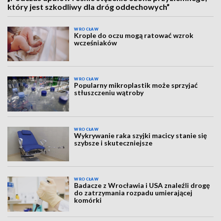
który jest szkodliwy dla dróg oddechowych”
WROCŁAW
Krople do oczu mogą ratować wzrok
wcześniaków
WROCŁAW
Popularny mikroplastik może sprzyjać
stłuszczeniu wątroby
WROCŁAW
Wykrywanie raka szyjki macicy stanie się
szybsze i skuteczniejsze
WROCŁAW
Badacze z Wrocławia i USA znaleźli drogę
do zatrzymania rozpadu umierającej
komórki