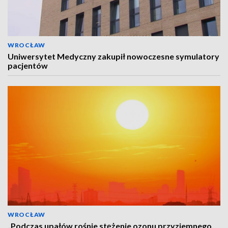
WROCŁAW
Uniwersytet Medyczny zakupił nowoczesne symulatory
pacjentów
WROCŁAW
„Podczas upałów rośnie stężenie ozonu przyziemnego,