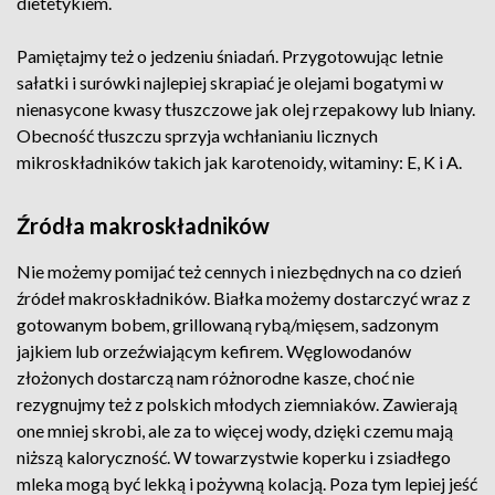
dietetykiem.
Pamiętajmy też o jedzeniu śniadań. Przygotowując letnie
sałatki i surówki najlepiej skrapiać je olejami bogatymi w
nienasycone kwasy tłuszczowe jak olej rzepakowy lub lniany.
Obecność tłuszczu sprzyja wchłanianiu licznych
mikroskładników takich jak karotenoidy, witaminy: E, K i A.
Źródła makroskładników
Nie możemy pomijać też cennych i niezbędnych na co dzień
źródeł makroskładników. Białka możemy dostarczyć wraz z
gotowanym bobem, grillowaną rybą/mięsem, sadzonym
jajkiem lub orzeźwiającym kefirem. Węglowodanów
złożonych dostarczą nam różnorodne kasze, choć nie
rezygnujmy też z polskich młodych ziemniaków. Zawierają
one mniej skrobi, ale za to więcej wody, dzięki czemu mają
niższą kaloryczność. W towarzystwie koperku i zsiadłego
mleka mogą być lekką i pożywną kolacją. Poza tym lepiej jeść