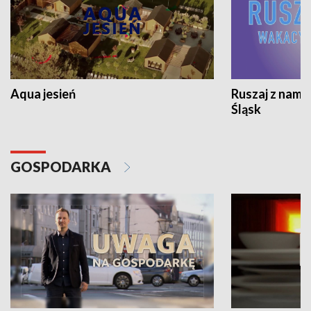
Aqua jesień
Ruszaj z nami
Śląsk
GOSPODARKA