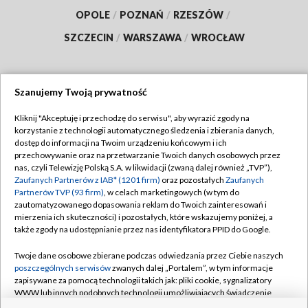
OPOLE
/
POZNAŃ
/
RZESZÓW
/
SZCZECIN
/
WARSZAWA
/
WROCŁAW
Szanujemy Twoją prywatność
Dołącz do nas:
Kliknij "Akceptuję i przechodzę do serwisu", aby wyrazić zgody na
korzystanie z technologii automatycznego śledzenia i zbierania danych,
TVP
dostęp do informacji na Twoim urządzeniu końcowym i ich
Abonament TVP
przechowywanie oraz na przetwarzanie Twoich danych osobowych przez
Regulamin TVP
nas, czyli Telewizję Polską S.A. w likwidacji (zwaną dalej również „TVP”),
Emisja w TVP
Polityka prywatności
Zaufanych Partnerów z IAB* (1201 firm)
oraz pozostałych
Zaufanych
Partnerów TVP (93 firm)
, w celach marketingowych (w tym do
Centrum informacji TVP
Moje zgody
zautomatyzowanego dopasowania reklam do Twoich zainteresowań i
mierzenia ich skuteczności) i pozostałych, które wskazujemy poniżej, a
Naziemna Telewizja Cyfrowa
Pomoc
także zgody na udostępnianie przez nas identyfikatora PPID do Google.
Sklep TVP
Biuro reklamy
Twoje dane osobowe zbierane podczas odwiedzania przez Ciebie naszych
Rada Programowa
Kontakt
poszczególnych serwisów
zwanych dalej „Portalem”, w tym informacje
zapisywane za pomocą technologii takich jak: pliki cookie, sygnalizatory
System NOS
WWW lub innych podobnych technologii umożliwiających świadczenie
dopasowanych i bezpiecznych usług, personalizację treści oraz reklam,