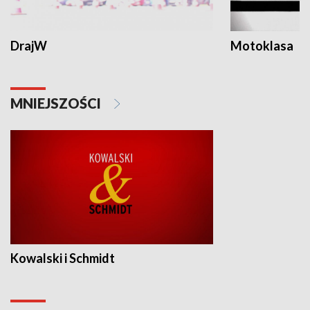
DrajW
Motoklasa
MNIEJSZOŚCI
Kowalski i Schmidt