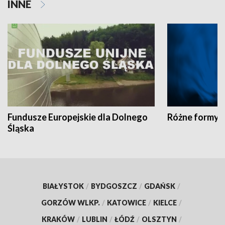
INNE
Fundusze Europejskie dla Dolnego
Różne formy t
Śląska
BIAŁYSTOK
/
BYDGOSZCZ
/
GDAŃSK
/
GORZÓW WLKP.
/
KATOWICE
/
KIELCE
/
KRAKÓW
/
LUBLIN
/
ŁÓDŹ
/
OLSZTYN
/