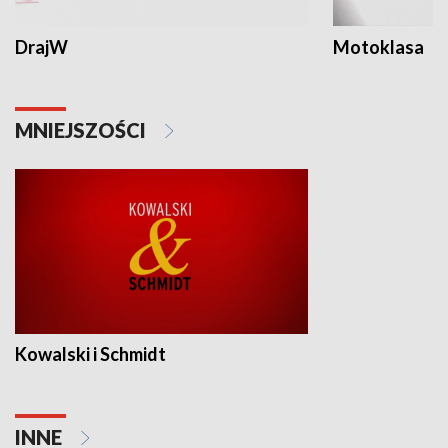
DrajW
Motoklasa
MNIEJSZOŚCI
Kowalski i Schmidt
INNE