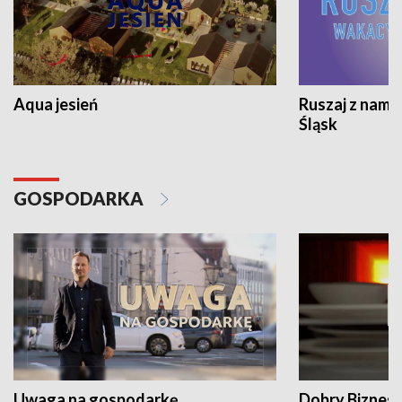
Aqua jesień
Ruszaj z nami
Śląsk
GOSPODARKA
Uwaga na gospodarkę
Dobry Biznes