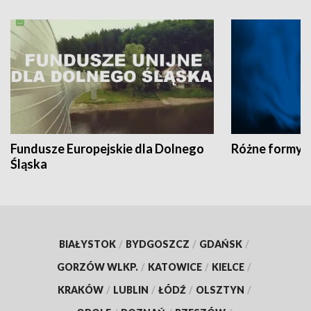
Fundusze Europejskie dla Dolnego
Różne formy t
Śląska
BIAŁYSTOK
/
BYDGOSZCZ
/
GDAŃSK
/
GORZÓW WLKP.
/
KATOWICE
/
KIELCE
/
KRAKÓW
/
LUBLIN
/
ŁÓDŹ
/
OLSZTYN
/