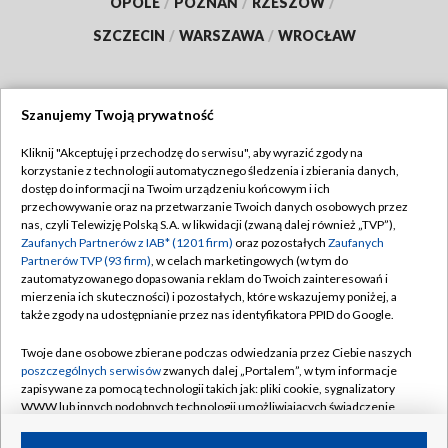
OPOLE
/
POZNAŃ
/
RZESZÓW
/
SZCZECIN
/
WARSZAWA
/
WROCŁAW
Szanujemy Twoją prywatność
Dołącz do nas:
Kliknij "Akceptuję i przechodzę do serwisu", aby wyrazić zgody na
korzystanie z technologii automatycznego śledzenia i zbierania danych,
TVP
dostęp do informacji na Twoim urządzeniu końcowym i ich
Abonament TVP
przechowywanie oraz na przetwarzanie Twoich danych osobowych przez
Regulamin TVP
nas, czyli Telewizję Polską S.A. w likwidacji (zwaną dalej również „TVP”),
Emisja w TVP
Polityka prywatności
Zaufanych Partnerów z IAB* (1201 firm)
oraz pozostałych
Zaufanych
Partnerów TVP (93 firm)
, w celach marketingowych (w tym do
Centrum informacji TVP
Moje zgody
zautomatyzowanego dopasowania reklam do Twoich zainteresowań i
mierzenia ich skuteczności) i pozostałych, które wskazujemy poniżej, a
Naziemna Telewizja Cyfrowa
Pomoc
także zgody na udostępnianie przez nas identyfikatora PPID do Google.
Sklep TVP
Biuro reklamy
Twoje dane osobowe zbierane podczas odwiedzania przez Ciebie naszych
Rada Programowa
Kontakt
poszczególnych serwisów
zwanych dalej „Portalem”, w tym informacje
zapisywane za pomocą technologii takich jak: pliki cookie, sygnalizatory
System NOS
WWW lub innych podobnych technologii umożliwiających świadczenie
dopasowanych i bezpiecznych usług, personalizację treści oraz reklam,
Informacje o nadawcy
Kanały
udostępnianie funkcji mediów społecznościowych oraz analizowanie