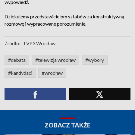
wypowiedź.
Dziękujemy przedstawicielom sztabów za konstruktywną
rozmowę i wypracowane porozumienie.
Źródło:
TVP3 Wrocław
#debata
#telewizja wrocław
#wybory
#kandydaci
#wrocław
ZOBACZ TAKŻE