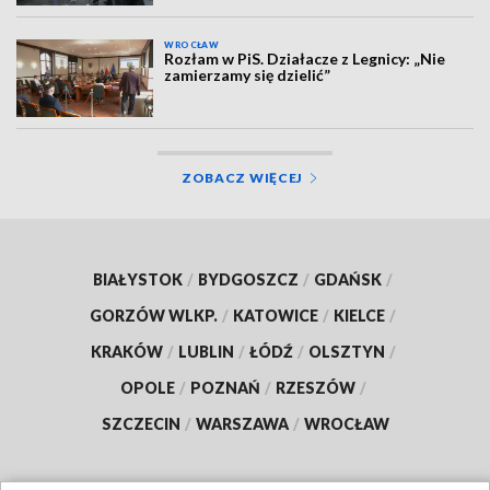
WROCŁAW
Rozłam w PiS. Działacze z Legnicy: „Nie
zamierzamy się dzielić”
ZOBACZ WIĘCEJ
BIAŁYSTOK
/
BYDGOSZCZ
/
GDAŃSK
/
GORZÓW WLKP.
/
KATOWICE
/
KIELCE
/
KRAKÓW
/
LUBLIN
/
ŁÓDŹ
/
OLSZTYN
/
OPOLE
/
POZNAŃ
/
RZESZÓW
/
SZCZECIN
/
WARSZAWA
/
WROCŁAW