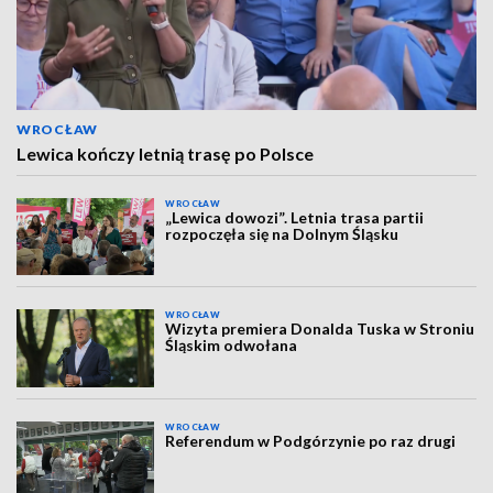
WROCŁAW
Lewica kończy letnią trasę po Polsce
WROCŁAW
„Lewica dowozi”. Letnia trasa partii
rozpoczęła się na Dolnym Śląsku
WROCŁAW
Wizyta premiera Donalda Tuska w Stroniu
Śląskim odwołana
WROCŁAW
Referendum w Podgórzynie po raz drugi