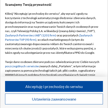
Szanujemy Twoją prywatność
Dołącz do nas:
Kliknij "Akceptuję i przechodzę do serwisu", aby wyrazić zgody na
korzystanie z technologii automatycznego śledzenia i zbierania danych,
TVP
dostęp do informacji na Twoim urządzeniu końcowym i ich
Abonament TVP
przechowywanie oraz na przetwarzanie Twoich danych osobowych przez
Regulamin TVP
nas, czyli Telewizję Polską S.A. w likwidacji (zwaną dalej również „TVP”),
Emisja w TVP
Polityka prywatności
Zaufanych Partnerów z IAB* (1201 firm)
oraz pozostałych
Zaufanych
Partnerów TVP (93 firm)
, w celach marketingowych (w tym do
Centrum informacji TVP
Moje zgody
zautomatyzowanego dopasowania reklam do Twoich zainteresowań i
mierzenia ich skuteczności) i pozostałych, które wskazujemy poniżej, a
Naziemna Telewizja Cyfrowa
Pomoc
także zgody na udostępnianie przez nas identyfikatora PPID do Google.
Sklep TVP
Biuro reklamy
Twoje dane osobowe zbierane podczas odwiedzania przez Ciebie naszych
Rada Programowa
Kontakt
poszczególnych serwisów
zwanych dalej „Portalem”, w tym informacje
zapisywane za pomocą technologii takich jak: pliki cookie, sygnalizatory
System NOS
WWW lub innych podobnych technologii umożliwiających świadczenie
dopasowanych i bezpiecznych usług, personalizację treści oraz reklam,
Informacje o nadawcy
Kanały
udostępnianie funkcji mediów społecznościowych oraz analizowanie
Akceptuję i przechodzę do serwisu
ruchu w Internecie.
Program dla prasy
©2026 Telewizja Polska S.A. w likwidacji
Biuro Reklamy
Twoje dane osobowe zbierane podczas odwiedzania przez Ciebie
Ustawienia zaawansowane
poszczególnych serwisów
na Portalu, takie jak adresy IP, identyfikatory
Ogłoszenie przetargowe
Twoich urządzeń końcowych i identyfikatory plików cookie, informacje o