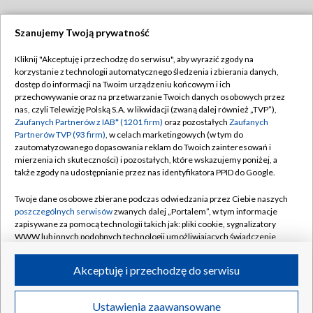
Szanujemy Twoją prywatność
Dołącz do nas:
Kliknij "Akceptuję i przechodzę do serwisu", aby wyrazić zgody na
korzystanie z technologii automatycznego śledzenia i zbierania danych,
TVP
dostęp do informacji na Twoim urządzeniu końcowym i ich
Abonament TVP
przechowywanie oraz na przetwarzanie Twoich danych osobowych przez
Regulamin TVP
nas, czyli Telewizję Polską S.A. w likwidacji (zwaną dalej również „TVP”),
Emisja w TVP
Polityka prywatności
Zaufanych Partnerów z IAB* (1201 firm)
oraz pozostałych
Zaufanych
Partnerów TVP (93 firm)
, w celach marketingowych (w tym do
Centrum informacji TVP
Moje zgody
zautomatyzowanego dopasowania reklam do Twoich zainteresowań i
mierzenia ich skuteczności) i pozostałych, które wskazujemy poniżej, a
Naziemna Telewizja Cyfrowa
Pomoc
także zgody na udostępnianie przez nas identyfikatora PPID do Google.
Sklep TVP
Biuro reklamy
Twoje dane osobowe zbierane podczas odwiedzania przez Ciebie naszych
Rada Programowa
Kontakt
poszczególnych serwisów
zwanych dalej „Portalem”, w tym informacje
zapisywane za pomocą technologii takich jak: pliki cookie, sygnalizatory
System NOS
WWW lub innych podobnych technologii umożliwiających świadczenie
dopasowanych i bezpiecznych usług, personalizację treści oraz reklam,
Informacje o nadawcy
Kanały
udostępnianie funkcji mediów społecznościowych oraz analizowanie
Akceptuję i przechodzę do serwisu
ruchu w Internecie.
Program dla prasy
©2026 Telewizja Polska S.A. w likwidacji
Biuro Reklamy
Twoje dane osobowe zbierane podczas odwiedzania przez Ciebie
Ustawienia zaawansowane