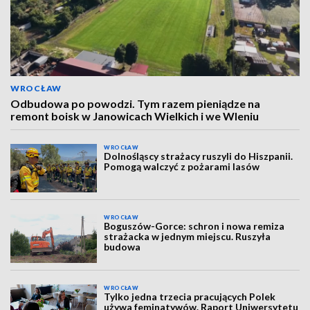
WROCŁAW
Odbudowa po powodzi. Tym razem pieniądze na
remont boisk w Janowicach Wielkich i we Wleniu
WROCŁAW
Dolnośląscy strażacy ruszyli do Hiszpanii.
Pomogą walczyć z pożarami lasów
WROCŁAW
Boguszów-Gorce: schron i nowa remiza
strażacka w jednym miejscu. Ruszyła
budowa
WROCŁAW
Tylko jedna trzecia pracujących Polek
używa feminatywów. Raport Uniwersytetu