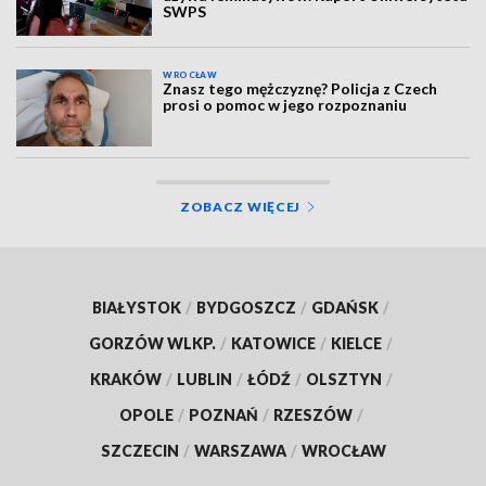
SWPS
WROCŁAW
Znasz tego mężczyznę? Policja z Czech
prosi o pomoc w jego rozpoznaniu
ZOBACZ WIĘCEJ
BIAŁYSTOK
/
BYDGOSZCZ
/
GDAŃSK
/
GORZÓW WLKP.
/
KATOWICE
/
KIELCE
/
KRAKÓW
/
LUBLIN
/
ŁÓDŹ
/
OLSZTYN
/
OPOLE
/
POZNAŃ
/
RZESZÓW
/
SZCZECIN
/
WARSZAWA
/
WROCŁAW