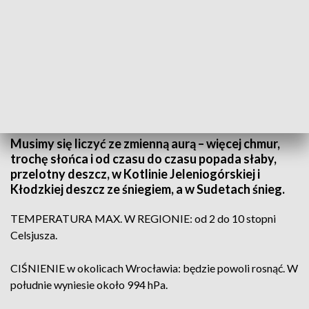
(fot. PAP; TVP3 Wrocław)
Musimy się liczyć ze zmienną aurą – więcej chmur,
trochę słońca i od czasu do czasu popada słaby,
przelotny deszcz, w Kotlinie Jeleniogórskiej i
Kłodzkiej deszcz ze śniegiem, a w Sudetach śnieg.
TEMPERATURA MAX. W REGIONIE: od 2 do 10 stopni
Celsjusza.
CIŚNIENIE w okolicach Wrocławia: będzie powoli rosnąć. W
południe wyniesie około 994 hPa.