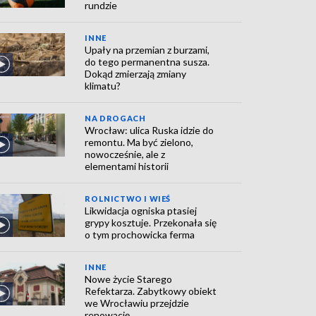
rundzie
INNE
Upały na przemian z burzami,
do tego permanentna susza.
Dokąd zmierzają zmiany
klimatu?
NA DROGACH
Wrocław: ulica Ruska idzie do
remontu. Ma być zielono,
nowocześnie, ale z
elementami historii
ROLNICTWO I WIEŚ
Likwidacja ogniska ptasiej
grypy kosztuje. Przekonała się
o tym prochowicka ferma
INNE
Nowe życie Starego
Refektarza. Zabytkowy obiekt
we Wrocławiu przejdzie
renowację