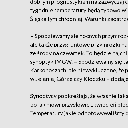
dobrym prognostykiem na zazwyczaj c
tygodnie temperatury będą typowo wio
Śląska tym chłodniej. Warunki zaostrzą
– Spodziewamy się nocnych przymroz
ale także przygruntowe przymrozki n
ze środy na czwartek. To będzie najc
synoptyk IMGW. – Spodziewamy się ta
Karkonoszach, ale niewykluczone, że 
w Jeleniej Górze czy Kłodzku – dodaj
Synoptycy podkreślają, że właśnie tak
bo jak mówi przysłowie „kwiecień pleci
Temperatury jakie odnotowywaliśmy d