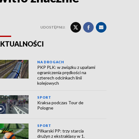
UDOSTĘPNIJ:
KTUALNOŚCI
NA DROGACH
PKP PLK: w związku z upałami
ograniczenia prędkości na
czterech odcinkach linii
kolejowych
SPORT
Kraksa podczas Tour de
Pologne
SPORT
Piłkarski PP: trzy starcia
drużyn z ekstraklasy w 1.