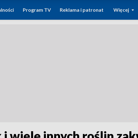
lności
Program TV
Reklama i patronat
Więcej
i wiele innych roślin zak