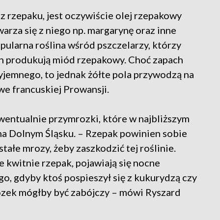
z rzepaku, jest oczywiście olej rzepakowy
rza się z niego np. margarynę oraz inne
pularna roślina wśród pszczelarzy, którzy
ch produkują miód rzepakowy. Choć zapach
yjemnego, to jednak żółte pola przywodzą na
we francuskiej Prowansji.
ewentualnie przymrozki, które w najbliższym
na Dolnym Śląsku. – Rzepak powinien sobie
stałe mrozy, żeby zaszkodzić tej roślinie.
 kwitnie rzepak, pojawiają się nocne
ego, gdyby ktoś pospieszył się z kukurydzą czy
ozek mógłby być zabójczy – mówi Ryszard