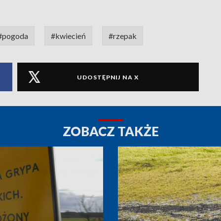
#pogoda
#kwiecień
#rzepak
UDOSTĘPNIJ NA X
ZOBACZ TAKŻE