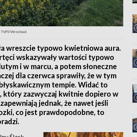
ot. TVP3 Wrocław)
ła wreszcie typowo kwietniowa aura.
i rtęci wskazywały wartości typowo
 lutym i w marcu, a potem słoneczne
czej dla czerwca sprawiły, że w tym
 błyskawicznym tempie. Widać to
, który zazwyczaj kwitnie dopiero w
apewniają jednak, że nawet jeśli
zki, co jest prawdopodobne, to
oradzi.
lny Śląsk