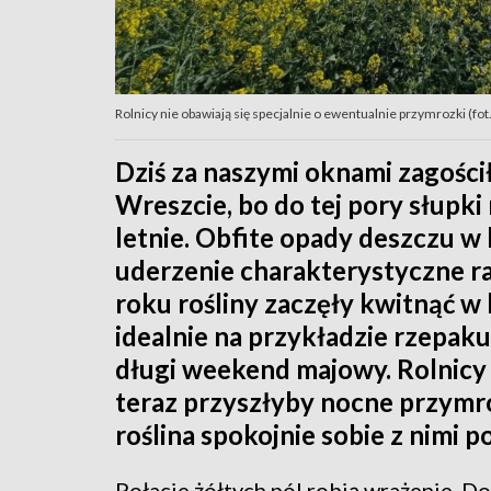
Rolnicy nie obawiają się specjalnie o ewentualnie przymrozki (f
Dziś za naszymi oknami zagości
Wreszcie, bo do tej pory słupk
letnie. Obfite opady deszczu w
uderzenie charakterystyczne ra
roku rośliny zaczęły kwitnąć w
idealnie na przykładzie rzepaku
długi weekend majowy. Rolnicy z
teraz przyszłyby nocne przymro
roślina spokojnie sobie z nimi p
Połacie żółtych pól robią wrażenie. Do