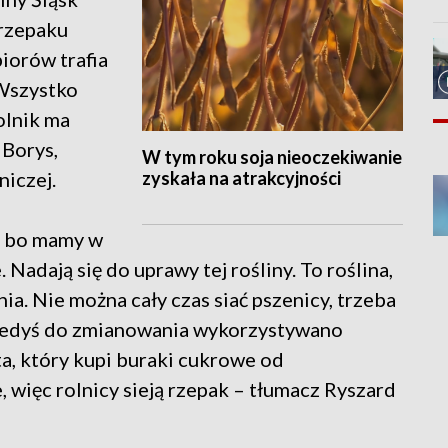
 rzepaku
iorów trafia
 Wszystko
olnik ma
 Borys,
W tym roku soja nieoczekiwanie
zyskała na atrakcyjności
niczej.
, bo mamy w
Nadają się do uprawy tej rośliny. To roślina,
ia. Nie można cały czas siać pszenicy, trzeba
Kiedyś do zmianowania wykorzystywano
ta, który kupi buraki cukrowe od
, więc rolnicy sieją rzepak – tłumacz Ryszard