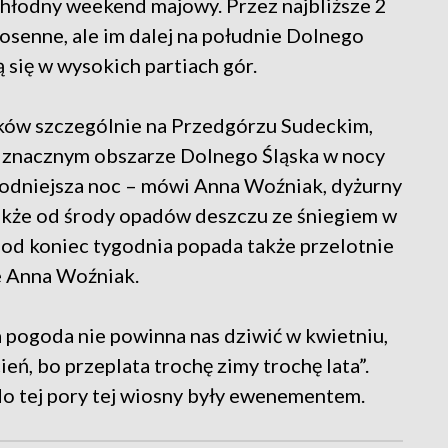
hłodny weekend majowy. Przez najbliższe 2
senne, ale im dalej na południe Dolnego
 się w wysokich partiach gór.
ków szczególnie na Przedgórzu Sudeckim,
a znacznym obszarze Dolnego Śląska w nocy
hłodniejsza noc – mówi Anna Woźniak, dyżurny
kże od środy opadów deszczu ze śniegiem w
pod koniec tygodnia popada także przelotnie
e Anna Woźniak.
a pogoda nie powinna nas dziwić w kwietniu,
eń, bo przeplata trochę zimy trochę lata”.
o tej pory tej wiosny były ewenementem.