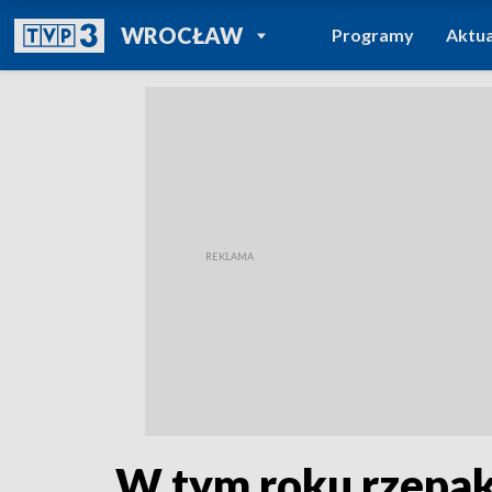
POWRÓT DO
WROCŁAW
Programy
Aktua
TVP REGIONY
W tym roku rzepak 