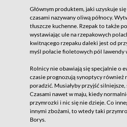
Głównym produktem, jaki uzyskuje się 
czasami nazywany oliwą północy. Wytwa
tłuszcze kuchenne. Rzepak to także po
wystawiając ule na rzepakowych pola
kwitnącego rzepaku daleki jest od prz
myśl połacie fioletowych pól lawendy 
Rolnicy nie obawiają się specjalnie o 
czasie prognozują synoptycy również 
poradzić. Musiałyby przyjść silniejsze, 
Czasami nawet w maju, kiedy normalnie
przymrozki i nic się nie dzieje. Co inn
innymi zbożami, to wtedy taki przymr
Borys.