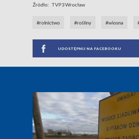
Źródło:
TVP3 Wrocław
#rolnictwo
#rośliny
#wiosna
UDOSTĘPNIJ NA FACEBOOKU