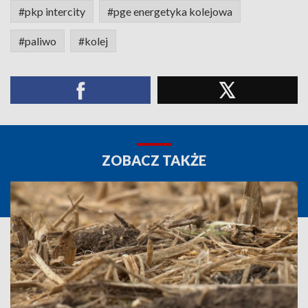
#pkp intercity
#pge energetyka kolejowa
#paliwo
#kolej
ZOBACZ TAKŻE