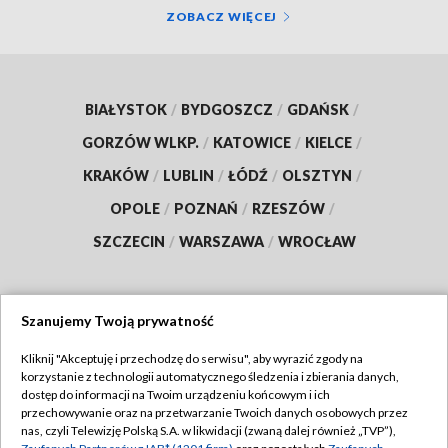
ZOBACZ WIĘCEJ
BIAŁYSTOK
/
BYDGOSZCZ
/
GDAŃSK
/
GORZÓW WLKP.
/
KATOWICE
/
KIELCE
/
KRAKÓW
/
LUBLIN
/
ŁÓDŹ
/
OLSZTYN
/
OPOLE
/
POZNAŃ
/
RZESZÓW
/
SZCZECIN
/
WARSZAWA
/
WROCŁAW
Szanujemy Twoją prywatność
Dołącz do nas:
Kliknij "Akceptuję i przechodzę do serwisu", aby wyrazić zgody na
korzystanie z technologii automatycznego śledzenia i zbierania danych,
TVP
dostęp do informacji na Twoim urządzeniu końcowym i ich
Abonament TVP
przechowywanie oraz na przetwarzanie Twoich danych osobowych przez
Regulamin TVP
nas, czyli Telewizję Polską S.A. w likwidacji (zwaną dalej również „TVP”),
Emisja w TVP