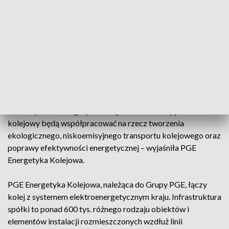
mające na celu ograniczanie emisji CO2 na kolei. Jednym z
takich programów jest Zielona Kolej, którego celem jest
zasilanie sektora kolejowego w pełni czystą energią,
pochodzącą ze źródeł odnawialnych – podkreśliła spółka,
zaznaczając, że najbliższy kamień milowy to osiągnięcie 85-
procentowego udziału energii odnawialnej w całości
wolumenu energii wykorzystywanej na kolei w 2030 r.
– We wrześniu 2023 r. do programu przystąpiło PKP
Intercity. PGE Energetyka Kolejowa i narodowy przewoźnik
kolejowy będą współpracować na rzecz tworzenia
ekologicznego, niskoemisyjnego transportu kolejowego oraz
poprawy efektywności energetycznej – wyjaśniła PGE
Energetyka Kolejowa.
PGE Energetyka Kolejowa, należąca do Grupy PGE, łączy
kolej z systemem elektroenergetycznym kraju. Infrastruktura
spółki to ponad 600 tys. różnego rodzaju obiektów i
elementów instalacji rozmieszczonych wzdłuż linii