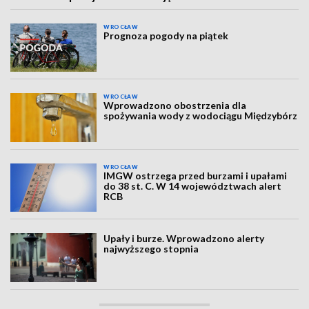
WROCŁAW
Prognoza pogody na piątek
WROCŁAW
Wprowadzono obostrzenia dla
spożywania wody z wodociągu Międzybórz
WROCŁAW
IMGW ostrzega przed burzami i upałami
do 38 st. C. W 14 województwach alert
RCB
Upały i burze. Wprowadzono alerty
najwyższego stopnia