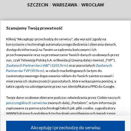
SZCZECIN
/
WARSZAWA
/
WROCŁAW
Szanujemy Twoją prywatność
Dołącz do nas:
Kliknij "Akceptuję i przechodzę do serwisu", aby wyrazić zgody na
korzystanie z technologii automatycznego śledzenia i zbierania danych,
TVP
dostęp do informacji na Twoim urządzeniu końcowym i ich
Abonament TVP
przechowywanie oraz na przetwarzanie Twoich danych osobowych przez
Regulamin TVP
nas, czyli Telewizję Polską S.A. w likwidacji (zwaną dalej również „TVP”),
Emisja w TVP
Polityka prywatności
Zaufanych Partnerów z IAB* (1201 firm)
oraz pozostałych
Zaufanych
Partnerów TVP (93 firm)
, w celach marketingowych (w tym do
Centrum informacji TVP
Moje zgody
zautomatyzowanego dopasowania reklam do Twoich zainteresowań i
mierzenia ich skuteczności) i pozostałych, które wskazujemy poniżej, a
Naziemna Telewizja Cyfrowa
Pomoc
także zgody na udostępnianie przez nas identyfikatora PPID do Google.
Sklep TVP
Biuro reklamy
Twoje dane osobowe zbierane podczas odwiedzania przez Ciebie naszych
Rada Programowa
Kontakt
poszczególnych serwisów
zwanych dalej „Portalem”, w tym informacje
zapisywane za pomocą technologii takich jak: pliki cookie, sygnalizatory
System NOS
WWW lub innych podobnych technologii umożliwiających świadczenie
dopasowanych i bezpiecznych usług, personalizację treści oraz reklam,
Informacje o nadawcy
Kanały
udostępnianie funkcji mediów społecznościowych oraz analizowanie
Akceptuję i przechodzę do serwisu
ruchu w Internecie.
Program dla prasy