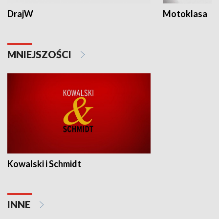
DrajW
Motoklasa
MNIEJSZOŚCI
Kowalski i Schmidt
INNE