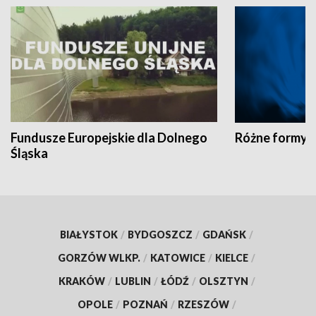
Fundusze Europejskie dla Dolnego
Różne formy t
Śląska
BIAŁYSTOK
/
BYDGOSZCZ
/
GDAŃSK
/
GORZÓW WLKP.
/
KATOWICE
/
KIELCE
/
KRAKÓW
/
LUBLIN
/
ŁÓDŹ
/
OLSZTYN
/
OPOLE
/
POZNAŃ
/
RZESZÓW
/