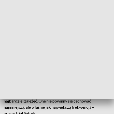
współpracy z samorządem wojewódzkim, samorządowcami
i z rządem”.
Dziękując za poparcie Jacek Sutryk powiedział, że zawsze
podpatruje i korzysta z „bogactwa doświadczeń, które stoją
za tymi pięknymi sylwetkami – kiedyś samorządowców,
wieloletnich samorządowców, a dzisiaj parlamentarzystów,
którzy (...) poszli do parlamentu, aby dbać o interes
samorządu”.
– Jesteśmy przed drugim i ostatnim tygodniem przed drugą
turą. Przede wszystkim chciałbym zachęcić i zaprosić
wszystkie wrocławianki i wrocławian, żeby poszli 21
(kwietnia – przyp. red.) zagłosować. Aby poszli na wybory.
Wybory samorządowe (...) są, czy też być powinny tymi
najważniejszymi wyborami. Tymi, na których nam powinno
najbardziej zależeć. One nie powinny się cechować
najmniejszą, ale właśnie jak największą frekwencją –
powiedział Sutryk.