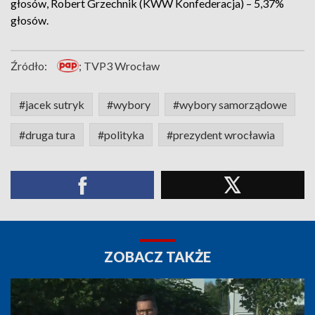
głosów, Robert Grzechnik (KWW Konfederacja) – 5,37%
głosów.
Źródło:
; TVP3 Wrocław
#jacek sutryk
#wybory
#wybory samorządowe
#druga tura
#polityka
#prezydent wrocławia
ZOBACZ TAKŻE