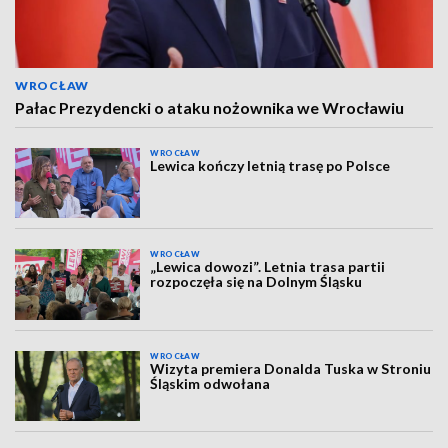
WROCŁAW
Pałac Prezydencki o ataku nożownika we Wrocławiu
WROCŁAW
Lewica kończy letnią trasę po Polsce
WROCŁAW
„Lewica dowozi”. Letnia trasa partii
rozpoczęła się na Dolnym Śląsku
WROCŁAW
Wizyta premiera Donalda Tuska w Stroniu
Śląskim odwołana