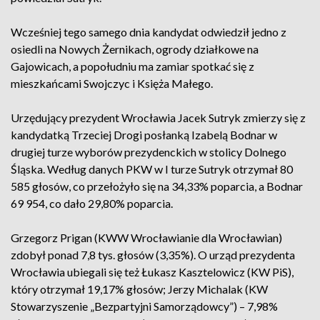
Wcześniej tego samego dnia kandydat odwiedził jedno z
osiedli na Nowych Żernikach, ogrody działkowe na
Gajowicach, a popołudniu ma zamiar spotkać się z
mieszkańcami Swojczyc i Księża Małego.
Urzędujący prezydent Wrocławia Jacek Sutryk zmierzy się z
kandydatką Trzeciej Drogi posłanką Izabelą Bodnar w
drugiej turze wyborów prezydenckich w stolicy Dolnego
Śląska. Według danych PKW w I turze Sutryk otrzymał 80
585 głosów, co przełożyło się na 34,33% poparcia, a Bodnar
69 954, co dało 29,80% poparcia.
Grzegorz Prigan (KWW Wrocławianie dla Wrocławian)
zdobył ponad 7,8 tys. głosów (3,35%). O urząd prezydenta
Wrocławia ubiegali się też Łukasz Kasztelowicz (KW PiS),
który otrzymał 19,17% głosów; Jerzy Michalak (KW
Stowarzyszenie „Bezpartyjni Samorządowcy”) – 7,98%