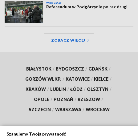
WROCŁAW
Referendum w Podgórzynie po raz drugi
ZOBACZ WIĘCEJ
BIAŁYSTOK
/
BYDGOSZCZ
/
GDAŃSK
/
GORZÓW WLKP.
/
KATOWICE
/
KIELCE
/
KRAKÓW
/
LUBLIN
/
ŁÓDŹ
/
OLSZTYN
/
OPOLE
/
POZNAŃ
/
RZESZÓW
/
SZCZECIN
/
WARSZAWA
/
WROCŁAW
Szanujemy Twoją prywatność