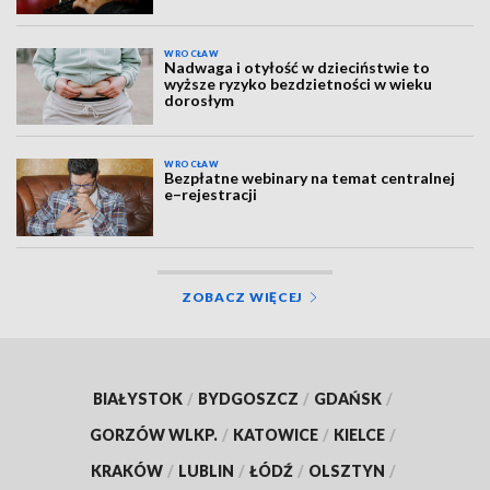
WROCŁAW
Nadwaga i otyłość w dzieciństwie to
wyższe ryzyko bezdzietności w wieku
dorosłym
WROCŁAW
Bezpłatne webinary na temat centralnej
e–rejestracji
ZOBACZ WIĘCEJ
BIAŁYSTOK
/
BYDGOSZCZ
/
GDAŃSK
/
GORZÓW WLKP.
/
KATOWICE
/
KIELCE
/
KRAKÓW
/
LUBLIN
/
ŁÓDŹ
/
OLSZTYN
/