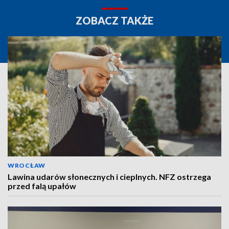
ZOBACZ TAKŻE
WROCŁAW
Lawina udarów słonecznych i cieplnych. NFZ ostrzega
przed falą upałów