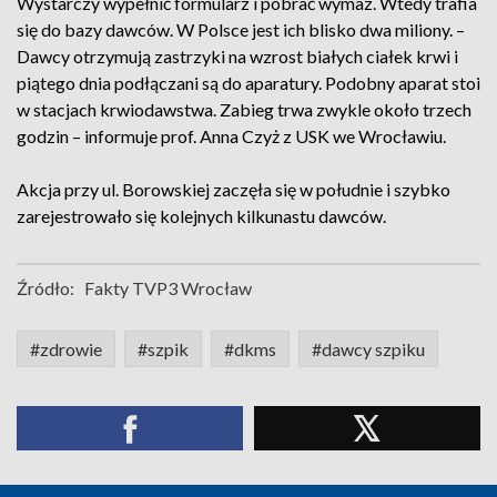
Wystarczy wypełnić formularz i pobrać wymaz. Wtedy trafia
się do bazy dawców. W Polsce jest ich blisko dwa miliony. –
Dawcy otrzymują zastrzyki na wzrost białych ciałek krwi i
piątego dnia podłączani są do aparatury. Podobny aparat stoi
w stacjach krwiodawstwa. Zabieg trwa zwykle około trzech
godzin – informuje prof. Anna Czyż z USK we Wrocławiu.
Akcja przy ul. Borowskiej zaczęła się w południe i szybko
zarejestrowało się kolejnych kilkunastu dawców.
Źródło:
Fakty TVP3 Wrocław
#zdrowie
#szpik
#dkms
#dawcy szpiku