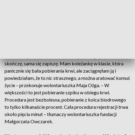
W Polsce zachorowalność na ostre białaczki wynosi około
3/4 nowych zachorowań na każde 100 tysięcy mieszkańców.
Częściej chorują mężczyźni. Dawcą może zostać każdy
zdrowy człowiek, bez nadwagi, między 18. a 55. rokiem
życia.
– Nie mam jeszcze 18 lat, ale w listopadzie, gdy tylko
skończę, sama się zapiszę. Mam koleżankę w klasie, która
panicznie się bała pobierania krwi, ale zaciągnęłam ją i
powiedziałam, że to nic strasznego, a można uratować komuś
życie – przekonuje wolontariuszka Maja Ożga. – W
większości to jest pobieranie szpiku w obiegu krwi.
Procedura jest bezbolesna, pobieranie z kolca biodrowego
to tylko kilkanaście procent. Cała procedura rejestracji trwa
około pięciu minut – tłumaczy wolontariuszka fundacji
Małgorzata Owczarek.