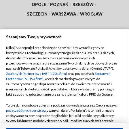
OPOLE
/
POZNAŃ
/
RZESZÓW
/
SZCZECIN
/
WARSZAWA
/
WROCŁAW
Szanujemy Twoją prywatność
Dołącz do nas:
Kliknij "Akceptuję i przechodzę do serwisu", aby wyrazić zgody na
korzystanie z technologii automatycznego śledzenia i zbierania danych,
TVP
dostęp do informacji na Twoim urządzeniu końcowym i ich
Abonament TVP
przechowywanie oraz na przetwarzanie Twoich danych osobowych przez
Regulamin TVP
nas, czyli Telewizję Polską S.A. w likwidacji (zwaną dalej również „TVP”),
Emisja w TVP
Polityka prywatności
Zaufanych Partnerów z IAB* (1201 firm)
oraz pozostałych
Zaufanych
Partnerów TVP (93 firm)
, w celach marketingowych (w tym do
Centrum informacji TVP
Moje zgody
zautomatyzowanego dopasowania reklam do Twoich zainteresowań i
mierzenia ich skuteczności) i pozostałych, które wskazujemy poniżej, a
Naziemna Telewizja Cyfrowa
Pomoc
także zgody na udostępnianie przez nas identyfikatora PPID do Google.
Sklep TVP
Biuro reklamy
Twoje dane osobowe zbierane podczas odwiedzania przez Ciebie naszych
Rada Programowa
Kontakt
poszczególnych serwisów
zwanych dalej „Portalem”, w tym informacje
zapisywane za pomocą technologii takich jak: pliki cookie, sygnalizatory
System NOS
WWW lub innych podobnych technologii umożliwiających świadczenie
dopasowanych i bezpiecznych usług, personalizację treści oraz reklam,
Informacje o nadawcy