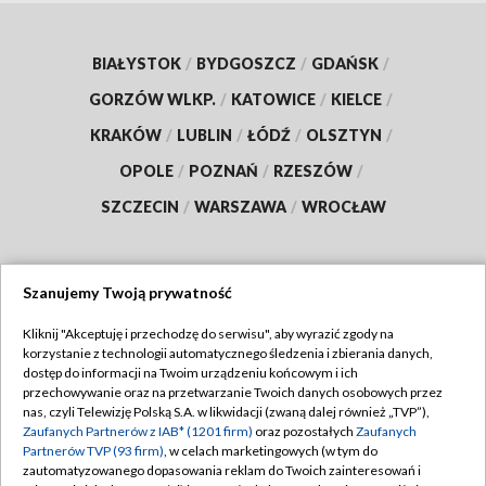
BIAŁYSTOK
/
BYDGOSZCZ
/
GDAŃSK
/
GORZÓW WLKP.
/
KATOWICE
/
KIELCE
/
KRAKÓW
/
LUBLIN
/
ŁÓDŹ
/
OLSZTYN
/
OPOLE
/
POZNAŃ
/
RZESZÓW
/
SZCZECIN
/
WARSZAWA
/
WROCŁAW
Szanujemy Twoją prywatność
Dołącz do nas:
Kliknij "Akceptuję i przechodzę do serwisu", aby wyrazić zgody na
korzystanie z technologii automatycznego śledzenia i zbierania danych,
TVP
dostęp do informacji na Twoim urządzeniu końcowym i ich
Abonament TVP
przechowywanie oraz na przetwarzanie Twoich danych osobowych przez
Regulamin TVP
nas, czyli Telewizję Polską S.A. w likwidacji (zwaną dalej również „TVP”),
Emisja w TVP
Polityka prywatności
Zaufanych Partnerów z IAB* (1201 firm)
oraz pozostałych
Zaufanych
Partnerów TVP (93 firm)
, w celach marketingowych (w tym do
Centrum informacji TVP
Moje zgody
zautomatyzowanego dopasowania reklam do Twoich zainteresowań i