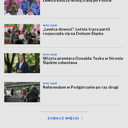
Lewica kończy letnią trasę po Polsce
WROCŁAW
„Lewica dowozi”. Letnia trasa partii
rozpoczęła się na Dolnym Śląsku
WROCŁAW
Wizyta premiera Donalda Tuska w Stroniu
Śląskim odwołana
WROCŁAW
Referendum w Podgórzynie po raz drugi
ZOBACZ WIĘCEJ