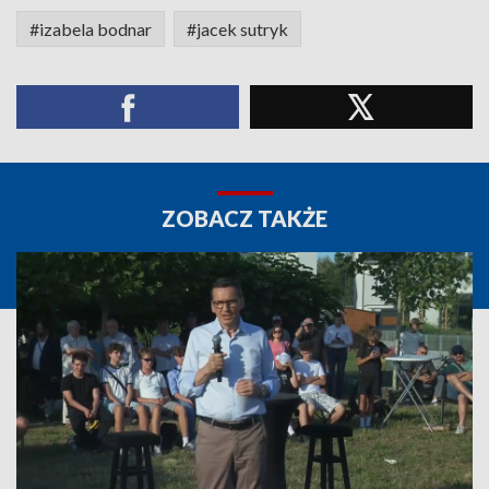
#izabela bodnar
#jacek sutryk
ZOBACZ TAKŻE