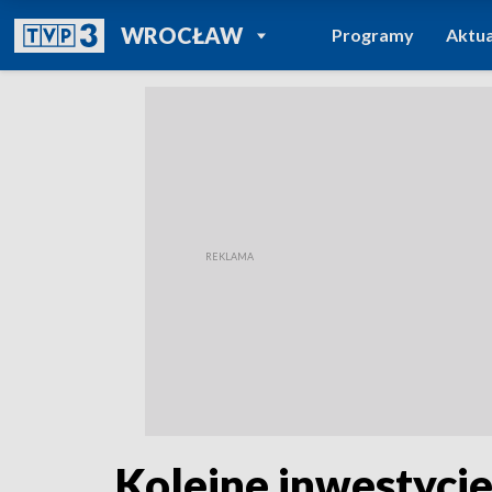
POWRÓT DO
WROCŁAW
Programy
Aktua
TVP REGIONY
Kolejne inwestycje