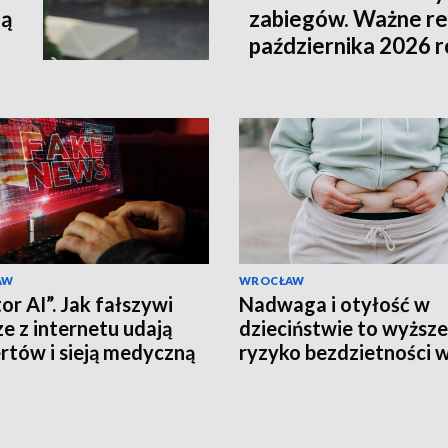
lą
zabiegów. Ważne re
października 2026 
AW
WROCŁAW
or AI”. Jak fałszywi
Nadwaga i otyłość w
ze z internetu udają
dzieciństwie to wyższe
rtów i sieją medyczną
ryzyko bezdzietności 
formację?
wieku dorosłym