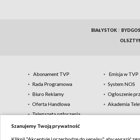
BIAŁYSTOK
/
BYDGO
OLSZTY
Abonament TVP
Emisja w TVP
Rada Programowa
System NOS
Biuro Reklamy
Ogłoszenie pr
Oferta Handlowa
Akademia Tele
Telegazeta ogłoszenia
Szanujemy Twoją prywatność
Regulamin TVP
Kliknij "Akceptuję i przechodzę do serwisu", aby wyrazić zg