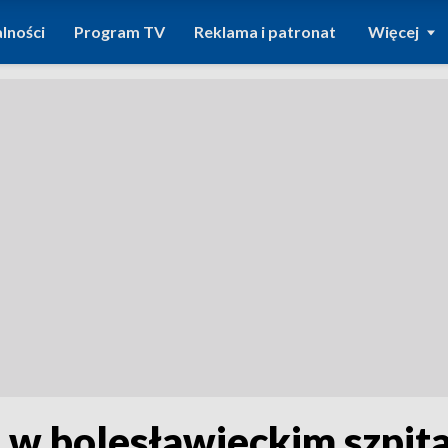
lności
Program TV
Reklama i patronat
Więcej
 w bolesławieckim szpit