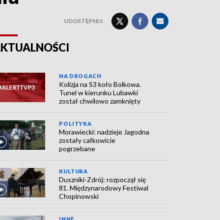
UDOSTĘPNIJ:
KTUALNOŚCI
NA DROGACH
Kolizja na S3 koło Bolkowa.
Tunel w kierunku Lubawki
został chwilowo zamknięty
POLITYKA
Morawiecki: nadzieje Jagodna
zostały całkowicie
pogrzebane
KULTURA
Duszniki-Zdrój: rozpoczął się
81. Międzynarodowy Festiwal
Chopinowski
INNE