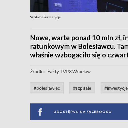
Szpitalne inwestycje
Nowe, warte ponad 10 mln zł, i
ratunkowym w Bolesławcu. Tam
właśnie wzbogaciło się o czwar
Źródło:
Fakty TVP3 Wrocław
#bolesławiec
#szpitale
#inwestycje
UDOSTĘPNIJ NA FACEBOOKU