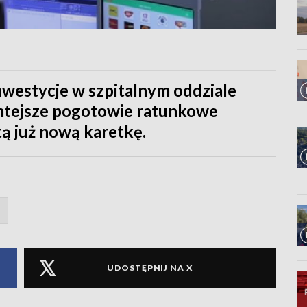
nwestycje w szpitalnym oddziale
tejsze pogotowie ratunkowe
tą już nową karetkę.
UDOSTĘPNIJ NA X