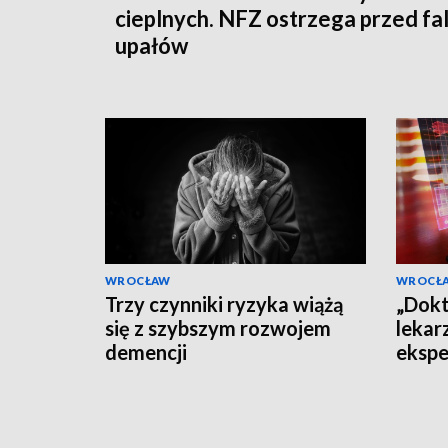
cieplnych. NFZ ostrzega przed fa
upałów
WROCŁAW
WROCŁ
Trzy czynniki ryzyka wiążą
„Dokt
się z szybszym rozwojem
lekar
demencji
ekspe
dezin