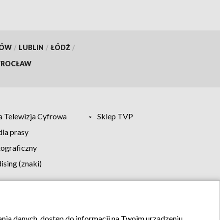
KÓW
/
LUBLIN
/
ŁÓDŹ
/
ROCŁAW
 Telewizja Cyfrowa
Sklep TVP
la prasy
tograficzny
sing (znaki)
klamy
Kontakt
rania danych, dostęp do informacji na Twoim urządzeniu