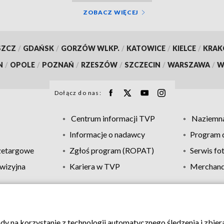
ZOBACZ WIĘCEJ
SZCZ
/
GDAŃSK
/
GORZÓW WLKP.
/
KATOWICE
/
KIELCE
/
KRA
N
/
OPOLE
/
POZNAŃ
/
RZESZÓW
/
SZCZECIN
/
WARSZAWA
/
W
Dołącz do nas:
Centrum informacji TVP
Naziemna
Informacje o nadawcy
Program d
zetargowe
Zgłoś program (ROPAT)
Serwis fo
wizyjna
Kariera w TVP
Merchandi
Polityka prywatności
Moje zgody
Pomoc
Biuro re
ody na korzystanie z technologii automatycznego śledzenia i zbie