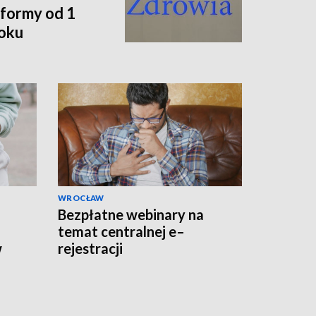
formy od 1
roku
WROCŁAW
Bezpłatne webinary na
temat centralnej e–
w
rejestracji