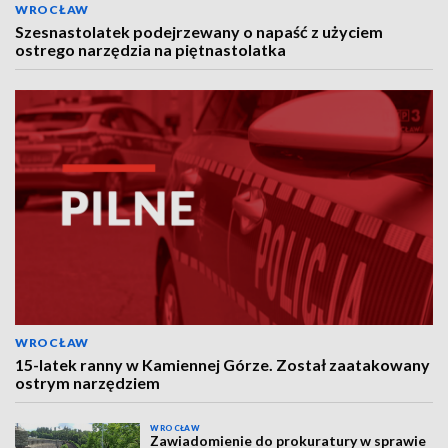
WROCŁAW
Szesnastolatek podejrzewany o napaść z użyciem
ostrego narzędzia na piętnastolatka
WROCŁAW
15-latek ranny w Kamiennej Górze. Został zaatakowany
ostrym narzędziem
WROCŁAW
Zawiadomienie do prokuratury w sprawie