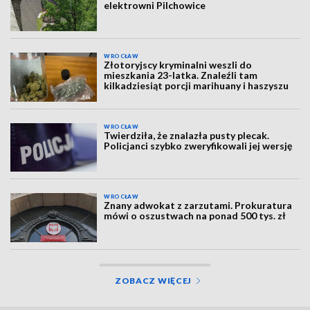
elektrowni Pilchowice
WROCŁAW
Złotoryjscy kryminalni weszli do
mieszkania 23-latka. Znaleźli tam
kilkadziesiąt porcji marihuany i haszyszu
WROCŁAW
Twierdziła, że znalazła pusty plecak.
Policjanci szybko zweryfikowali jej wersję
WROCŁAW
Znany adwokat z zarzutami. Prokuratura
mówi o oszustwach na ponad 500 tys. zł
ZOBACZ WIĘCEJ