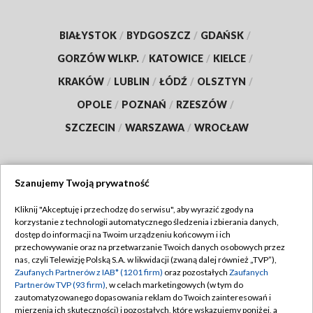
BIAŁYSTOK
/
BYDGOSZCZ
/
GDAŃSK
/
GORZÓW WLKP.
/
KATOWICE
/
KIELCE
/
KRAKÓW
/
LUBLIN
/
ŁÓDŹ
/
OLSZTYN
/
OPOLE
/
POZNAŃ
/
RZESZÓW
/
SZCZECIN
/
WARSZAWA
/
WROCŁAW
Szanujemy Twoją prywatność
Dołącz do nas:
Kliknij "Akceptuję i przechodzę do serwisu", aby wyrazić zgody na
korzystanie z technologii automatycznego śledzenia i zbierania danych,
TVP
dostęp do informacji na Twoim urządzeniu końcowym i ich
Abonament TVP
przechowywanie oraz na przetwarzanie Twoich danych osobowych przez
Regulamin TVP
nas, czyli Telewizję Polską S.A. w likwidacji (zwaną dalej również „TVP”),
Emisja w TVP
Polityka prywatności
Zaufanych Partnerów z IAB* (1201 firm)
oraz pozostałych
Zaufanych
Partnerów TVP (93 firm)
, w celach marketingowych (w tym do
Centrum informacji TVP
Moje zgody
zautomatyzowanego dopasowania reklam do Twoich zainteresowań i
mierzenia ich skuteczności) i pozostałych, które wskazujemy poniżej, a