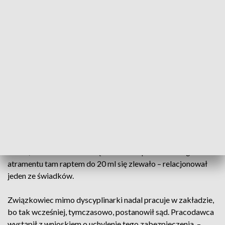
rozpraw towarzyszyła grupa działaczy z Solidarności
Zagłębia Miedziowego. Związkowiec został zwolniony z
zakładu w październiku ubiegłego roku. – Jest to skierowane
przeciwko mnie w ramach odwetu za założenie organizacji
zakładowej w miejscu pracy – podkreśla Kwietniowski.
Pozwanego pracodawcę na pierwszej rozprawie
reprezentowało dwóch prawników. Z ich wypowiedzi
wynika, że związkowiec został zwolniony, bo naruszył
przepisy BHP. Mariusz Kwietniowski był operatorem
drukarki, która na metalowych częściach umieszczała różne
oznaczenia. Jego błąd polegał na tym, że gdy doszło do
awarii, nadmiar tuszu usunął do butelki po soku. – Tego
atramentu tam raptem do 20 ml się zlewało – relacjonował
jeden ze świadków.
Związkowiec mimo dyscyplinarki nadal pracuje w zakładzie,
bo tak wcześniej, tymczasowo, postanowił sąd. Pracodawca
wystąpił z wnioskiem o uchylenie tego zabezpieczenia. –