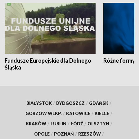
Fundusze Europejskie dla Dolnego
Różne formy t
Śląska
BIAŁYSTOK
/
BYDGOSZCZ
/
GDAŃSK
/
GORZÓW WLKP.
/
KATOWICE
/
KIELCE
/
KRAKÓW
/
LUBLIN
/
ŁÓDŹ
/
OLSZTYN
/
OPOLE
/
POZNAŃ
/
RZESZÓW
/