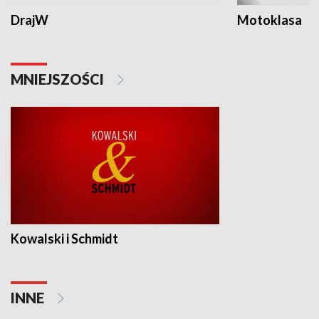
DrajW
Motoklasa
MNIEJSZOŚCI
Kowalski i Schmidt
INNE