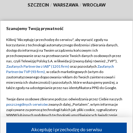
SZCZECIN
/
WARSZAWA
/
WROCŁAW
Szanujemy Twoją prywatność
Dołącz do nas:
Kliknij "Akceptuję i przechodzę do serwisu", aby wyrazić zgody na
korzystanie z technologii automatycznego śledzenia i zbierania danych,
TVP
dostęp do informacji na Twoim urządzeniu końcowym i ich
Abonament TVP
przechowywanie oraz na przetwarzanie Twoich danych osobowych przez
Regulamin TVP
nas, czyli Telewizję Polską S.A. w likwidacji (zwaną dalej również „TVP”),
Emisja w TVP
Polityka prywatności
Zaufanych Partnerów z IAB* (1201 firm)
oraz pozostałych
Zaufanych
Partnerów TVP (93 firm)
, w celach marketingowych (w tym do
Centrum informacji TVP
Moje zgody
zautomatyzowanego dopasowania reklam do Twoich zainteresowań i
mierzenia ich skuteczności) i pozostałych, które wskazujemy poniżej, a
Naziemna Telewizja Cyfrowa
Pomoc
także zgody na udostępnianie przez nas identyfikatora PPID do Google.
Sklep TVP
Biuro reklamy
Twoje dane osobowe zbierane podczas odwiedzania przez Ciebie naszych
Rada Programowa
Kontakt
poszczególnych serwisów
zwanych dalej „Portalem”, w tym informacje
zapisywane za pomocą technologii takich jak: pliki cookie, sygnalizatory
System NOS
WWW lub innych podobnych technologii umożliwiających świadczenie
dopasowanych i bezpiecznych usług, personalizację treści oraz reklam,
Informacje o nadawcy
Kanały
udostępnianie funkcji mediów społecznościowych oraz analizowanie
Akceptuję i przechodzę do serwisu
ruchu w Internecie.
Program dla prasy