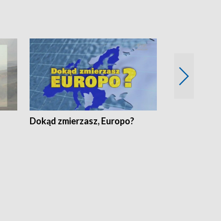
Dokąd zmierzasz, Europo?
Fakty Komen