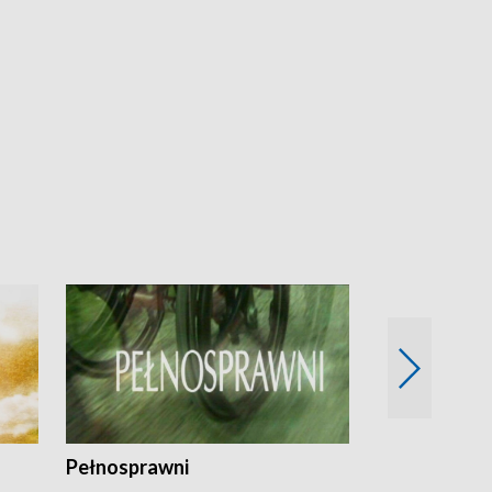
Pełnosprawni
Bezpieczny 