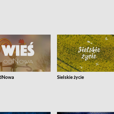
odNowa
Sielskie życie