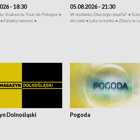
026 - 18:30
05.08.2026 - 21:30
u: Kraksa na Tour de Pologne ●
W wydaniu: Dlaczego zmarła? ● Ściek
● Fatalny remont ●
do rzeki ● Lato w korku ● Zbiory w 
zowane osiedle ● Kosztowna
● Senior za kółkiem ● Złoto dla...
ypa ● Pociągiem na lotnisko ●
cierpiwych ● Mrożonki dla zwierząt
ka ● Refektarz do remontu ●
pałów
n Dolnośląski
Pogoda