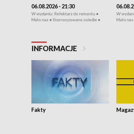
06.08.2026 - 21:30
06.08.2
W wydaniu: Refektarz do remontu ●
W wydani
Mało nas ● Sterroryzowane osiedle ●
Mało nas 
Fatalny remont ● Kosztowna ptasia grypa
Sterrory
● Nowa Ruska ● Pociągiem na lotnisko ●
ptasia gr
Koniec upałów ● Kraksa na Tour de
Nowa Rus
Pologne
Koniec u
INFORMACJE
Fakty
Magazy