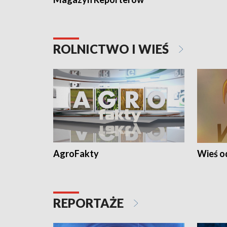
ROLNICTWO I WIEŚ
AgroFakty
Wieś 
REPORTAŻE