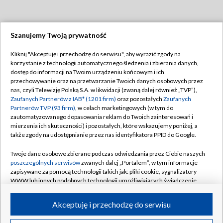
Szanujemy Twoją prywatność
Dołącz do nas:
Kliknij "Akceptuję i przechodzę do serwisu", aby wyrazić zgody na
korzystanie z technologii automatycznego śledzenia i zbierania danych,
TVP
dostęp do informacji na Twoim urządzeniu końcowym i ich
Abonament TVP
przechowywanie oraz na przetwarzanie Twoich danych osobowych przez
Regulamin TVP
nas, czyli Telewizję Polską S.A. w likwidacji (zwaną dalej również „TVP”),
Emisja w TVP
Polityka prywatności
Zaufanych Partnerów z IAB* (1201 firm)
oraz pozostałych
Zaufanych
Partnerów TVP (93 firm)
, w celach marketingowych (w tym do
Centrum informacji TVP
Moje zgody
zautomatyzowanego dopasowania reklam do Twoich zainteresowań i
mierzenia ich skuteczności) i pozostałych, które wskazujemy poniżej, a
Naziemna Telewizja Cyfrowa
Pomoc
także zgody na udostępnianie przez nas identyfikatora PPID do Google.
Sklep TVP
Biuro reklamy
Twoje dane osobowe zbierane podczas odwiedzania przez Ciebie naszych
Rada Programowa
Kontakt
poszczególnych serwisów
zwanych dalej „Portalem”, w tym informacje
zapisywane za pomocą technologii takich jak: pliki cookie, sygnalizatory
System NOS
WWW lub innych podobnych technologii umożliwiających świadczenie
dopasowanych i bezpiecznych usług, personalizację treści oraz reklam,
Informacje o nadawcy
Kanały
udostępnianie funkcji mediów społecznościowych oraz analizowanie
Akceptuję i przechodzę do serwisu
ruchu w Internecie.
Program dla prasy
©2026 Telewizja Polska S.A. w likwidacji