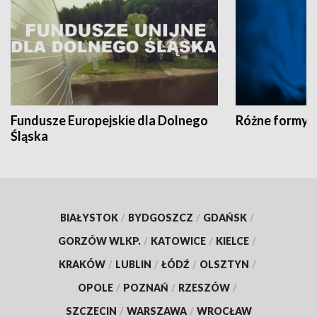
Fundusze Europejskie dla Dolnego
Różne formy t
Śląska
BIAŁYSTOK
/
BYDGOSZCZ
/
GDAŃSK
/
GORZÓW WLKP.
/
KATOWICE
/
KIELCE
/
KRAKÓW
/
LUBLIN
/
ŁÓDŹ
/
OLSZTYN
/
OPOLE
/
POZNAŃ
/
RZESZÓW
/
SZCZECIN
/
WARSZAWA
/
WROCŁAW