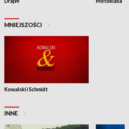
DrajW
Motoklasa
MNIEJSZOŚCI
Kowalski i Schmidt
INNE