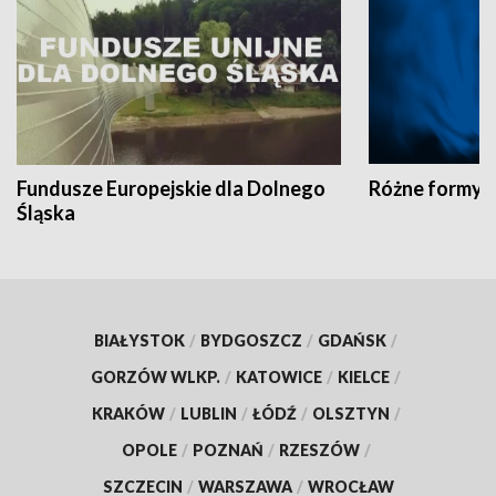
Fundusze Europejskie dla Dolnego
Różne formy t
Śląska
BIAŁYSTOK
/
BYDGOSZCZ
/
GDAŃSK
/
GORZÓW WLKP.
/
KATOWICE
/
KIELCE
/
KRAKÓW
/
LUBLIN
/
ŁÓDŹ
/
OLSZTYN
/
OPOLE
/
POZNAŃ
/
RZESZÓW
/
SZCZECIN
/
WARSZAWA
/
WROCŁAW