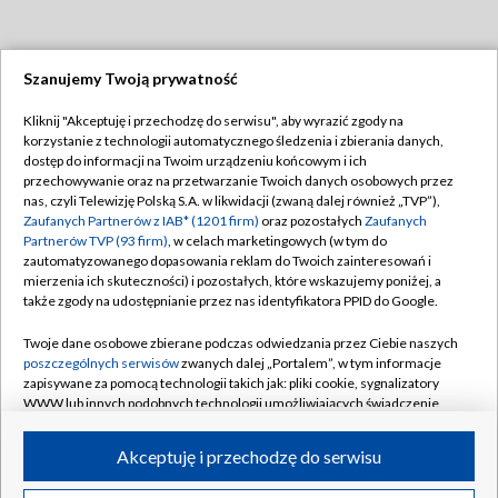
Szanujemy Twoją prywatność
Dołącz do nas:
Kliknij "Akceptuję i przechodzę do serwisu", aby wyrazić zgody na
korzystanie z technologii automatycznego śledzenia i zbierania danych,
TVP
dostęp do informacji na Twoim urządzeniu końcowym i ich
Abonament TVP
przechowywanie oraz na przetwarzanie Twoich danych osobowych przez
Regulamin TVP
nas, czyli Telewizję Polską S.A. w likwidacji (zwaną dalej również „TVP”),
Emisja w TVP
Polityka prywatności
Zaufanych Partnerów z IAB* (1201 firm)
oraz pozostałych
Zaufanych
Partnerów TVP (93 firm)
, w celach marketingowych (w tym do
Centrum informacji TVP
Moje zgody
zautomatyzowanego dopasowania reklam do Twoich zainteresowań i
mierzenia ich skuteczności) i pozostałych, które wskazujemy poniżej, a
Naziemna Telewizja Cyfrowa
Pomoc
także zgody na udostępnianie przez nas identyfikatora PPID do Google.
Sklep TVP
Biuro reklamy
Twoje dane osobowe zbierane podczas odwiedzania przez Ciebie naszych
Rada Programowa
Kontakt
poszczególnych serwisów
zwanych dalej „Portalem”, w tym informacje
zapisywane za pomocą technologii takich jak: pliki cookie, sygnalizatory
System NOS
WWW lub innych podobnych technologii umożliwiających świadczenie
dopasowanych i bezpiecznych usług, personalizację treści oraz reklam,
Informacje o nadawcy
Kanały
udostępnianie funkcji mediów społecznościowych oraz analizowanie
Akceptuję i przechodzę do serwisu
ruchu w Internecie.
Program dla prasy
©2026 Telewizja Polska S.A. w likwidacji