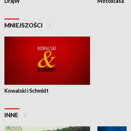
DrajW
Motoklasa
MNIEJSZOŚCI
Kowalski i Schmidt
INNE