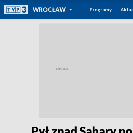
POWRÓT DO
WROCŁAW
Programy
Aktua
TVP REGIONY
Pył znad Sahary po