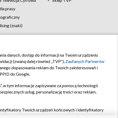
 Telewizja Cyfrowa
Sklep TVP
la prasy
tograficzny
sing (znaki)
klamy
Kontakt
rania danych, dostęp do informacji na Twoim urządzeniu
idacji (zwaną dalej również „TVP”),
Zaufanych Partnerów
anego dopasowania reklam do Twoich zainteresowań i
a PPID do Google.
”, w tym informacje zapisywane za pomocą technologii
zpiecznych usług, personalizację treści oraz reklam,
identyfikatory Twoich urządzeń końcowych i identyfikatory
P,
Zaufanych Partnerów z IAB
oraz pozostałych
Zaufanych