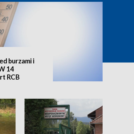
d burzami i
 W 14
rt RCB