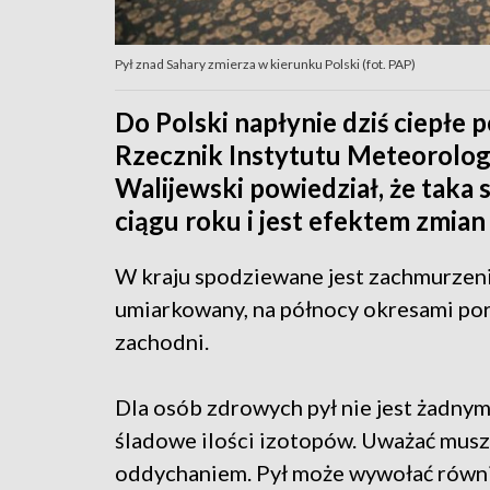
Pył znad Sahary zmierza w kierunku Polski (fot. PAP)
Do Polski napłynie dziś ciepłe 
Rzecznik Instytutu Meteorolog
Walijewski powiedział, że taka s
ciągu roku i jest efektem zmian
W kraju spodziewane jest zachmurzeni
umiarkowany, na północy okresami por
zachodni.
Dla osób zdrowych pył nie jest żadny
śladowe ilości izotopów. Uważać musz
oddychaniem. Pył może wywołać równi