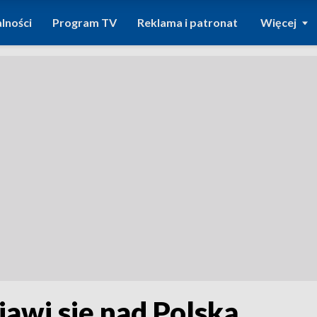
lności
Program TV
Reklama i patronat
Więcej
jawi się nad Polską