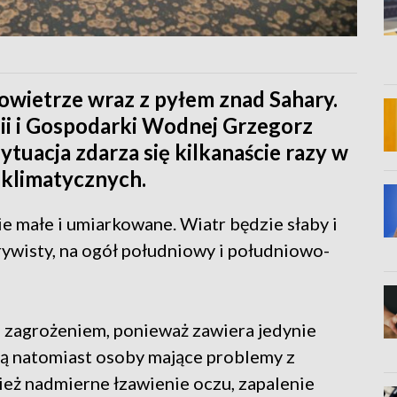
powietrze wraz z pyłem znad Sahary.
ii i Gospodarki Wodnej Grzegorz
ytuacja zdarza się kilkanaście razy w
 klimatycznych.
e małe i umiarkowane. Wiatr będzie słaby i
ywisty, na ogół południowy i południowo-
m zagrożeniem, ponieważ zawiera jedynie
ą natomiast osoby mające problemy z
eż nadmierne łzawienie oczu, zapalenie