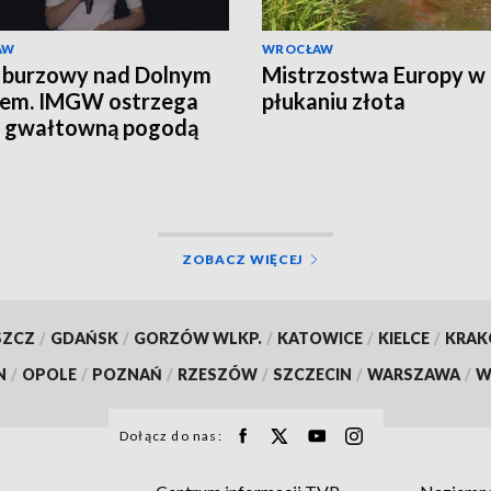
AW
WROCŁAW
 burzowy nad Dolnym
Mistrzostwa Europy w
iem. IMGW ostrzega
płukaniu złota
d gwałtowną pogodą
ZOBACZ WIĘCEJ
SZCZ
/
GDAŃSK
/
GORZÓW WLKP.
/
KATOWICE
/
KIELCE
/
KRA
N
/
OPOLE
/
POZNAŃ
/
RZESZÓW
/
SZCZECIN
/
WARSZAWA
/
W
Dołącz do nas: