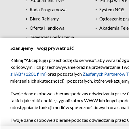
Abonament TVP
Emisja w TVP
Rada Programowa
System NOS
Biuro Reklamy
Ogłoszenie pr
Oferta Handlowa
Akademia Tele
Telegazeta ogłoszenia
Szanujemy Twoją prywatność
Regulamin TVP
Kliknij "Akceptuję i przechodzę do serwisu", aby wyrazić zg
końcowym i ich przechowywanie oraz na przetwarzanie Twoich
z IAB* (1201 firm)
oraz pozostałych
Zaufanych Partnerów T
mierzenia ich skuteczności) i pozostałych, które wskazujemy
Twoje dane osobowe zbierane podczas odwiedzania przez 
takich jak: pliki cookie, sygnalizatory WWW lub innych pod
udostępnianie funkcji mediów społecznościowych oraz anali
Twoje dane osobowe zbierane podczas odwiedzania przez 
plików cookie, informacje o Twoich wyszukiwaniach w serwi