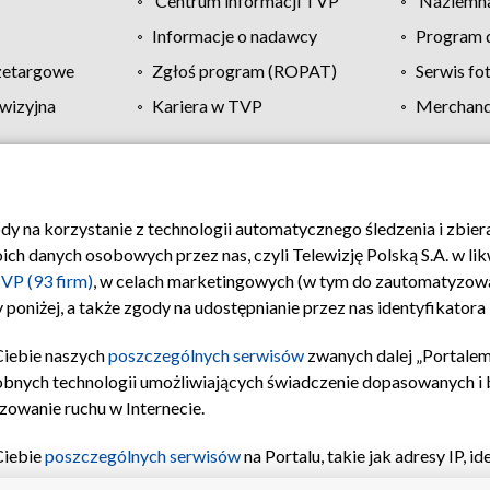
Centrum informacji TVP
Naziemna
Informacje o nadawcy
Program d
zetargowe
Zgłoś program (ROPAT)
Serwis fo
wizyjna
Kariera w TVP
Merchandi
Polityka prywatności
Moje zgody
Pomoc
Biuro re
ody na korzystanie z technologii automatycznego śledzenia i zbie
 danych osobowych przez nas, czyli Telewizję Polską S.A. w likw
VP (93 firm)
, w celach marketingowych (w tym do zautomatyzow
 poniżej, a także zgody na udostępnianie przez nas identyfikator
Ciebie naszych
poszczególnych serwisów
zwanych dalej „Portalem
obnych technologii umożliwiających świadczenie dopasowanych i be
zowanie ruchu w Internecie.
Ciebie
poszczególnych serwisów
na Portalu, takie jak adresy IP, 
sach Portalu czy historia odwiedzin będą przetwarzane przez TV