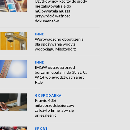
Użytkownicy, którzy do środy
nie zalogowali się do
mObywatela muszą
przywrócić ważność
dokumentów
INNE
Wprowadzono obostrzenia
dla spożywania wody z
wodociągu Międzybórz
INNE
IMGW ostrzega przed
burzami i upałami do 38 st. C.
W 14 województwach alert
RCB
GOSPODARKA
Prawie 40%
mikroprzedsiębiorców
założyło firmę, aby się
uniezależnić
SPORT