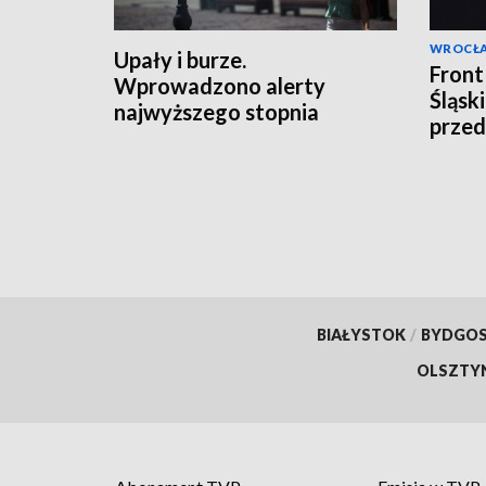
WROCŁ
Upały i burze.
Front
Wprowadzono alerty
Śląsk
najwyższego stopnia
prze
BIAŁYSTOK
/
BYDGO
OLSZTY