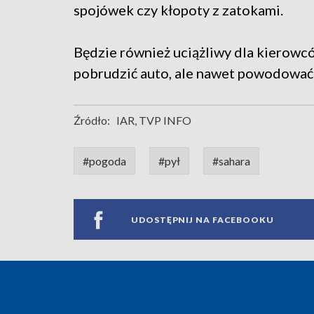
spojówek czy kłopoty z zatokami.
Będzie również uciążliwy dla kierowcó
pobrudzić auto, ale nawet powodować ma
Źródło:
IAR, TVP INFO
#pogoda
#pył
#sahara
UDOSTĘPNIJ NA FACEBOOKU