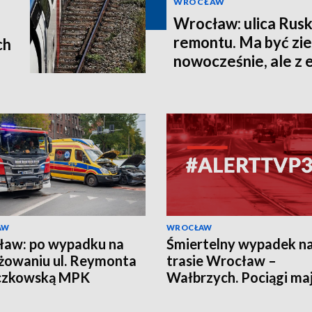
WROCŁAW
Wrocław: ulica Rusk
remontu. Ma być zie
ch
nowocześnie, ale z
historii
AW
WROCŁAW
ław: po wypadku na
Śmiertelny wypadek n
żowaniu ul. Reymonta
trasie Wrocław –
eczkowską MPK
Wałbrzych. Pociągi ma
adziło objazdy
opóźnienia