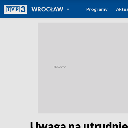
POWRÓT DO
WROCŁAW
Programy
Aktua
TVP REGIONY
Uwaga na utrudnie