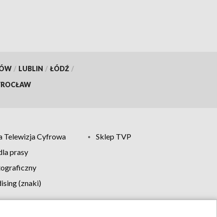
KÓW
/
LUBLIN
/
ŁÓDŹ
/
ROCŁAW
 Telewizja Cyfrowa
Sklep TVP
la prasy
tograficzny
sing (znaki)