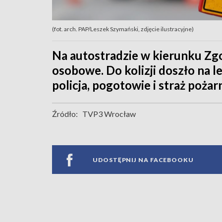
(fot. arch. PAP/Leszek Szymański, zdjęcie ilustracyjne)
Na autostradzie w kierunku Zg
osobowe. Do kolizji doszło na l
policja, pogotowie i straż poża
Źródło:
TVP3 Wrocław
UDOSTĘPNIJ NA FACEBOOKU