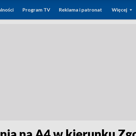
lności
Program TV
Reklama i patronat
Więcej
nia na A4 w kierunku Zg