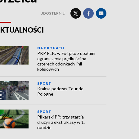
UDOSTĘPNIJ:
KTUALNOŚCI
NA DROGACH
PKP PLK: w związku z upałami
ograniczenia prędkości na
czterech odcinkach linii
kolejowych
SPORT
Kraksa podczas Tour de
Pologne
SPORT
Piłkarski PP: trzy starcia
drużyn z ekstraklasy w 1.
rundzie