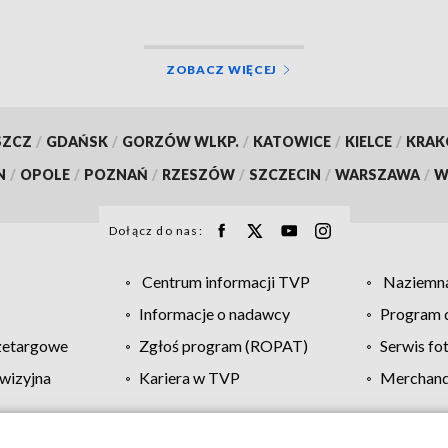
ZOBACZ WIĘCEJ
SZCZ
/
GDAŃSK
/
GORZÓW WLKP.
/
KATOWICE
/
KIELCE
/
KRA
N
/
OPOLE
/
POZNAŃ
/
RZESZÓW
/
SZCZECIN
/
WARSZAWA
/
W
Dołącz do nas:
Centrum informacji TVP
Naziemna
Informacje o nadawcy
Program d
zetargowe
Zgłoś program (ROPAT)
Serwis fo
wizyjna
Kariera w TVP
Merchandi