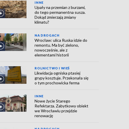
INNE
Upały na przemian z burzami,
do tego permanentna susza.
Dokąd zmierzają zmiany
klimatu?
NA DROGACH
Wrocław: ulica Ruska idzie do
remontu. Ma być zielono,
nowocześnie, ale z
elementami historii
ROLNICTWO I WIEŚ
Likwidacja ogniska ptasiej
grypy kosztuje. Przekonała się
o tym prochowicka ferma
INNE
Nowe życie Starego
Refektarza. Zabytkowy obiekt
we Wrocławiu przejdzie
renowację
NA DROGACH