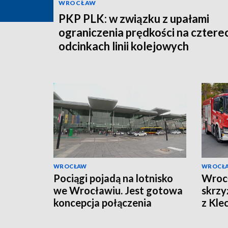
WROCŁAW
PKP PLK: w związku z upałami
ograniczenia prędkości na cztere
odcinkach linii kolejowych
WROCŁAW
WROCŁ
Pociągi pojadą na lotnisko
Wroc
we Wrocławiu. Jest gotowa
skrzy
koncepcja połączenia
z Kl
wprow