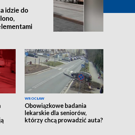
a idzie do
lono,
 elementami
WROCŁAW
a
Obowiązkowe badania
lekarskie dla seniorów,
ją
którzy chcą prowadzić auta?