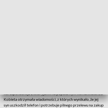
Uwaga na oszustów (fot. pexels.com)
Niemal 9 tysięcy złotych straciła złotoryjanka,
która uwierzyła oszustom podającym się za jej
syna. Kobieta wykonała trzy przelewy i niestety
dopiero po kilku dniach zorientowała się, że została
oszukana.
„Cześ mamo” – od tych dwóch słów rozpoczęła się
korespondencja złotoryjanki na popularnym komunikatorze.
Kobieta otrzymała wiadomości, z których wynikało, że jej
syn uszkodził telefon i potrzebuje pilnego przelewu na zakup