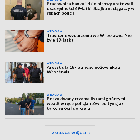
Pracownica banku i dzielnicowy uratowali
oszczędności 69-latki. Szajka naciągaczy w
rękach policji
WROCŁAW
Tragiczne wydarzenia we Wrocławiu. Nie
żyje 19-latka
WROCŁAW
Areszt dla 18-letniego nożownika z
Wrocławia
WROCŁAW
Poszukiwany trzema listami gończymi
wpadł w ręce policjantów, po tym, jak
tylko wrócił do kraju
ZOBACZ WIĘCEJ