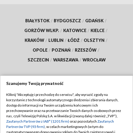
BIAŁYSTOK
/
BYDGOSZCZ
/
GDAŃSK
/
GORZÓW WLKP.
/
KATOWICE
/
KIELCE
/
KRAKÓW
/
LUBLIN
/
ŁÓDŹ
/
OLSZTYN
/
OPOLE
/
POZNAŃ
/
RZESZÓW
/
SZCZECIN
/
WARSZAWA
/
WROCŁAW
Szanujemy Twoją prywatność
Dołącz do nas:
Kliknij "Akceptuję i przechodzę do serwisu", aby wyrazić zgody na
korzystanie z technologii automatycznego śledzenia i zbierania danych,
TVP
dostęp do informacji na Twoim urządzeniu końcowym i ich
Abonament TVP
przechowywanie oraz na przetwarzanie Twoich danych osobowych przez
Regulamin TVP
nas, czyli Telewizję Polską S.A. w likwidacji (zwaną dalej również „TVP”),
Emisja w TVP
Polityka prywatności
Zaufanych Partnerów z IAB* (1201 firm)
oraz pozostałych
Zaufanych
Partnerów TVP (93 firm)
, w celach marketingowych (w tym do
Centrum informacji TVP
Moje zgody
zautomatyzowanego dopasowania reklam do Twoich zainteresowań i