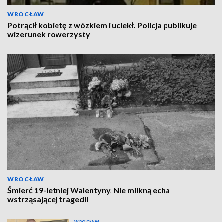
WROCŁAW
Potrącił kobietę z wózkiem i uciekł. Policja publikuje
wizerunek rowerzysty
WROCŁAW
Śmierć 19-letniej Walentyny. Nie milkną echa
wstrząsającej tragedii
WROCŁAW