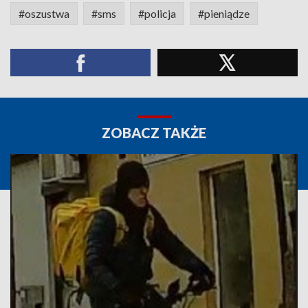
#oszustwa
#sms
#policja
#pieniądze
ZOBACZ TAKŻE