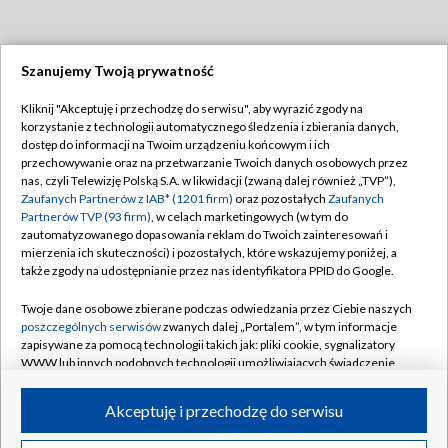
Szanujemy Twoją prywatność
Dołącz do nas:
Kliknij "Akceptuję i przechodzę do serwisu", aby wyrazić zgody na
korzystanie z technologii automatycznego śledzenia i zbierania danych,
TVP
dostęp do informacji na Twoim urządzeniu końcowym i ich
Abonament TVP
przechowywanie oraz na przetwarzanie Twoich danych osobowych przez
Regulamin TVP
nas, czyli Telewizję Polską S.A. w likwidacji (zwaną dalej również „TVP”),
Emisja w TVP
Polityka prywatności
Zaufanych Partnerów z IAB* (1201 firm)
oraz pozostałych
Zaufanych
Partnerów TVP (93 firm)
, w celach marketingowych (w tym do
Centrum informacji TVP
Moje zgody
zautomatyzowanego dopasowania reklam do Twoich zainteresowań i
mierzenia ich skuteczności) i pozostałych, które wskazujemy poniżej, a
Naziemna Telewizja Cyfrowa
Pomoc
także zgody na udostępnianie przez nas identyfikatora PPID do Google.
Sklep TVP
Biuro reklamy
Twoje dane osobowe zbierane podczas odwiedzania przez Ciebie naszych
Rada Programowa
Kontakt
poszczególnych serwisów
zwanych dalej „Portalem”, w tym informacje
zapisywane za pomocą technologii takich jak: pliki cookie, sygnalizatory
System NOS
WWW lub innych podobnych technologii umożliwiających świadczenie
dopasowanych i bezpiecznych usług, personalizację treści oraz reklam,
Informacje o nadawcy
Kanały
udostępnianie funkcji mediów społecznościowych oraz analizowanie
Akceptuję i przechodzę do serwisu
ruchu w Internecie.
Program dla prasy
©2026 Telewizja Polska S.A. w likwidacji