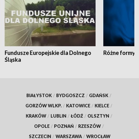
Fundusze Europejskie dla Dolnego
Różne formy t
Śląska
BIAŁYSTOK
/
BYDGOSZCZ
/
GDAŃSK
/
GORZÓW WLKP.
/
KATOWICE
/
KIELCE
/
KRAKÓW
/
LUBLIN
/
ŁÓDŹ
/
OLSZTYN
/
OPOLE
/
POZNAŃ
/
RZESZÓW
/
SZCZECIN
/
WARSZAWA
/
WROCŁAW