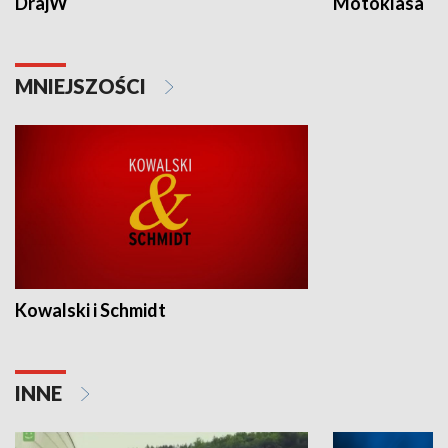
DrajW
Motoklasa
MNIEJSZOŚCI
Kowalski i Schmidt
INNE