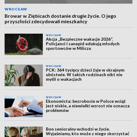
WROCŁAW
Browar w Ziębicach dostanie drugie życie. O jego
przyszłości zdecydowali mieszkańcy
WROCŁAW
Akcja „Bezpieczne wakacje 2026”.
Policjanci i sanepid edukują młodych
sportowców w Miliczu
WROCŁAW
PCK: 364 tysięcy dzieci żyje w skrajnym
ubóstwie. W takich rodzinach nikt nie
myśli o wakacjach
WROCŁAW
Ekonomista: bezrobocie w Polsce wciąż
jest niskie, a niewielki wzrost nie oznacza
problemów
Bon senioralny wchodzi w życie.
Wyjaśniamy, kto może z niego skorzystać