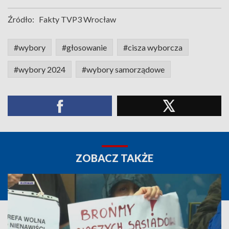
Źródło:
Fakty TVP3 Wrocław
#wybory
#głosowanie
#cisza wyborcza
#wybory 2024
#wybory samorządowe
ZOBACZ TAKŻE