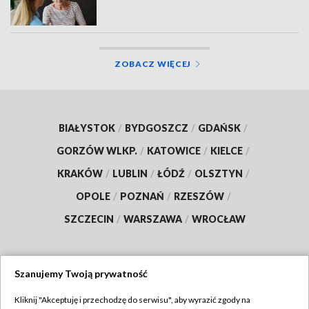
ZOBACZ WIĘCEJ
BIAŁYSTOK
/
BYDGOSZCZ
/
GDAŃSK
/
GORZÓW WLKP.
/
KATOWICE
/
KIELCE
/
KRAKÓW
/
LUBLIN
/
ŁÓDŹ
/
OLSZTYN
/
OPOLE
/
POZNAŃ
/
RZESZÓW
/
SZCZECIN
/
WARSZAWA
/
WROCŁAW
Szanujemy Twoją prywatność
Dołącz do nas:
Kliknij "Akceptuję i przechodzę do serwisu", aby wyrazić zgody na