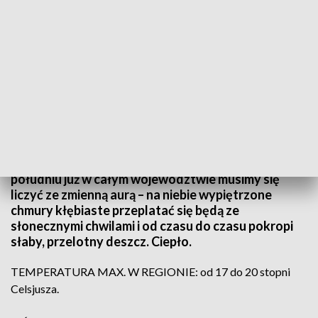
(fot. PAP; TVP3 Wrocław)
Do południa prawie w całym województwie będzie
jeszcze pogodnie i dość słonecznie. Niestety po
południu już w całym województwie musimy się
liczyć ze zmienną aurą – na niebie wypiętrzone
chmury kłębiaste przeplatać się będą ze
słonecznymi chwilami i od czasu do czasu pokropi
słaby, przelotny deszcz. Ciepło.
TEMPERATURA MAX. W REGIONIE: od 17 do 20 stopni
Celsjusza.