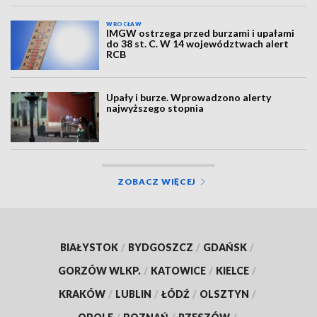
WROCŁAW
IMGW ostrzega przed burzami i upałami
do 38 st. C. W 14 województwach alert
RCB
Upały i burze. Wprowadzono alerty
najwyższego stopnia
ZOBACZ WIĘCEJ
BIAŁYSTOK
/
BYDGOSZCZ
/
GDAŃSK
/
GORZÓW WLKP.
/
KATOWICE
/
KIELCE
/
KRAKÓW
/
LUBLIN
/
ŁÓDŹ
/
OLSZTYN
/