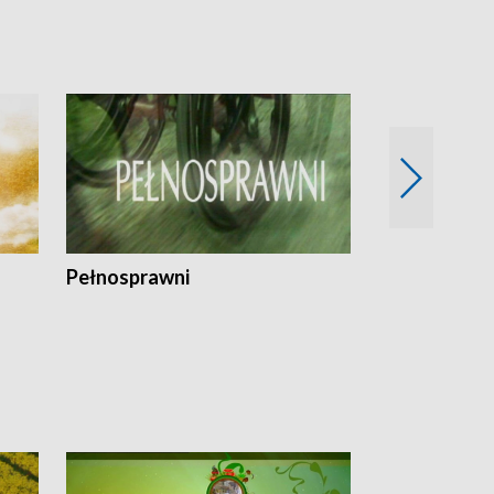
Pełnosprawni
Bezpieczny 