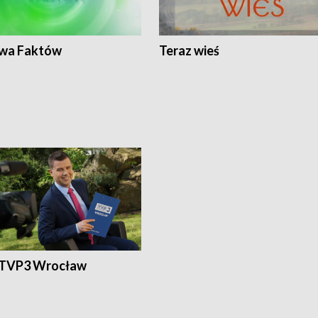
wa Faktów
Teraz wieś
 TVP3 Wrocław