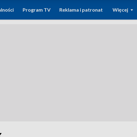
lności
Program TV
Reklama i patronat
Więcej
k