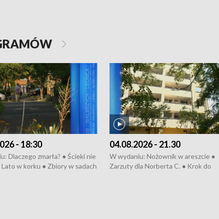
OGRAMÓW
026 - 18:30
04.08.2026 - 21.30
: Dlaczego zmarła? ● Ścieki nie
W wydaniu: Nożownik w areszcie ●
● Lato w korku ● Zbiory w sadach
Zarzuty dla Norberta C. ● Krok do
a kółkiem ● Złoto dla...
obwodnicy ● Miliony na ochronę ●
h ● Mrożonki dla zwierząt
Oddział jak nowy ● Rynek ma być zi
● Inkubator w ognisku ● Rodzic też
pacjent ● Trzeba ratować lekarza