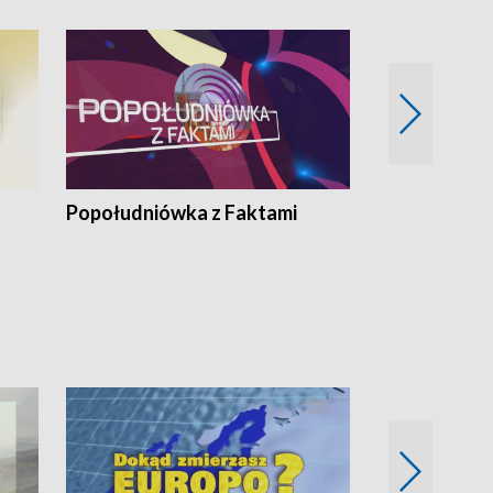
Popołudniówka z Faktami
Z Unią na Ty