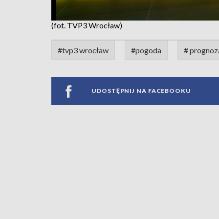
(fot. TVP3 Wrocław)
#tvp3 wrocław
#pogoda
# prognoz
UDOSTĘPNIJ NA FACEBOOKU