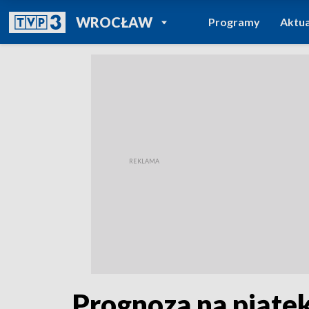
POWRÓT DO
WROCŁAW
Programy
Aktua
TVP REGIONY
Prognoza na piąte