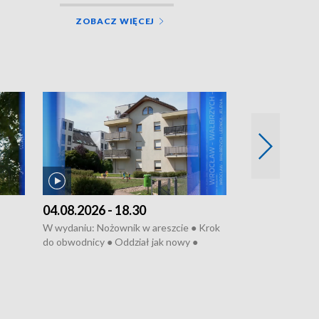
ZOBACZ WIĘCEJ
04.08.2026 - 18.30
03.08.2026 - 
W wydaniu: Nożownik w areszcie ● Krok
W wydaniu: Zarz
do obwodnicy ● Oddział jak nowy ●
Wjechał na cho
Rodzic też pacjent ● Rynek ma być
● Węzły do remo
elony
zielony ● Inkubtor w ognisku ● Trzeba
Syreny nie dla w
ratować lekarza
teatrze ● Koncer
„Cud” w Legnicy