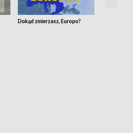
Dokąd zmierzasz, Europo?
Fakty Komen