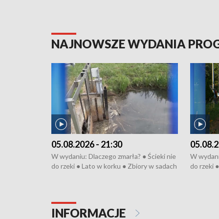
NAJNOWSZE WYDANIA PR
05.08.2026 - 21:30
05.08.2
W wydaniu: Dlaczego zmarła? ● Ścieki nie
W wydaniu
do rzeki ● Lato w korku ● Zbiory w sadach
do rzeki 
● Senior za kółkiem ● Złoto dla...
● Senior z
cierpiwych ● Mrożonki dla zwierząt
cierpiwyc
INFORMACJE