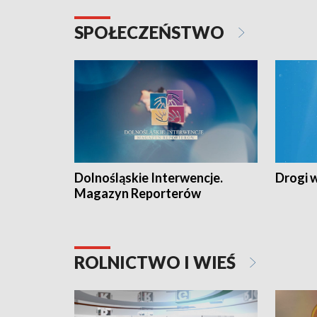
SPOŁECZEŃSTWO
Dolnośląskie Interwencje.
Drogi 
Magazyn Reporterów
ROLNICTWO I WIEŚ