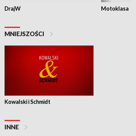
DrajW
Motoklasa
MNIEJSZOŚCI
Kowalski i Schmidt
INNE