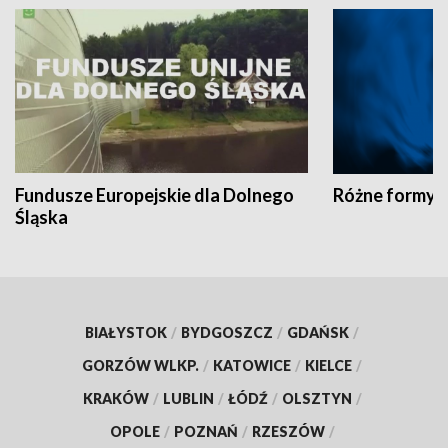
Fundusze Europejskie dla Dolnego
Różne formy t
Śląska
BIAŁYSTOK
/
BYDGOSZCZ
/
GDAŃSK
/
GORZÓW WLKP.
/
KATOWICE
/
KIELCE
/
KRAKÓW
/
LUBLIN
/
ŁÓDŹ
/
OLSZTYN
/
OPOLE
/
POZNAŃ
/
RZESZÓW
/