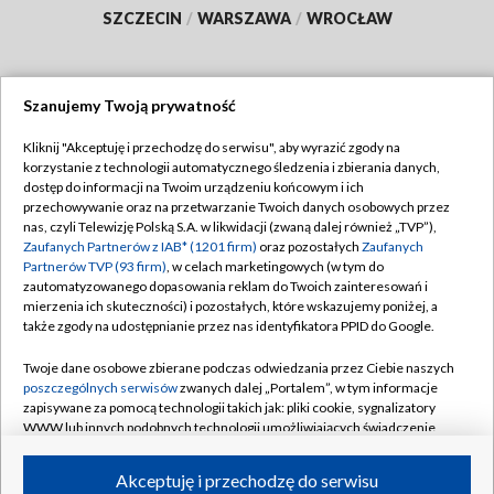
SZCZECIN
/
WARSZAWA
/
WROCŁAW
Szanujemy Twoją prywatność
Dołącz do nas:
Kliknij "Akceptuję i przechodzę do serwisu", aby wyrazić zgody na
korzystanie z technologii automatycznego śledzenia i zbierania danych,
TVP
dostęp do informacji na Twoim urządzeniu końcowym i ich
Abonament TVP
przechowywanie oraz na przetwarzanie Twoich danych osobowych przez
Regulamin TVP
nas, czyli Telewizję Polską S.A. w likwidacji (zwaną dalej również „TVP”),
Emisja w TVP
Polityka prywatności
Zaufanych Partnerów z IAB* (1201 firm)
oraz pozostałych
Zaufanych
Partnerów TVP (93 firm)
, w celach marketingowych (w tym do
Centrum informacji TVP
Moje zgody
zautomatyzowanego dopasowania reklam do Twoich zainteresowań i
mierzenia ich skuteczności) i pozostałych, które wskazujemy poniżej, a
Naziemna Telewizja Cyfrowa
Pomoc
także zgody na udostępnianie przez nas identyfikatora PPID do Google.
Sklep TVP
Biuro reklamy
Twoje dane osobowe zbierane podczas odwiedzania przez Ciebie naszych
Rada Programowa
Kontakt
poszczególnych serwisów
zwanych dalej „Portalem”, w tym informacje
zapisywane za pomocą technologii takich jak: pliki cookie, sygnalizatory
System NOS
WWW lub innych podobnych technologii umożliwiających świadczenie
dopasowanych i bezpiecznych usług, personalizację treści oraz reklam,
Informacje o nadawcy
Kanały
udostępnianie funkcji mediów społecznościowych oraz analizowanie
Akceptuję i przechodzę do serwisu
ruchu w Internecie.
Program dla prasy