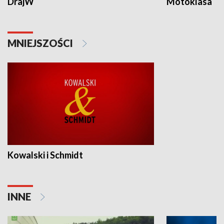
DrajW
Motoklasa
MNIEJSZOŚCI
Kowalski i Schmidt
INNE