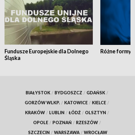
Fundusze Europejskie dla Dolnego
Różne formy t
Śląska
BIAŁYSTOK
/
BYDGOSZCZ
/
GDAŃSK
/
GORZÓW WLKP.
/
KATOWICE
/
KIELCE
/
KRAKÓW
/
LUBLIN
/
ŁÓDŹ
/
OLSZTYN
/
OPOLE
/
POZNAŃ
/
RZESZÓW
/
SZCZECIN
/
WARSZAWA
/
WROCŁAW