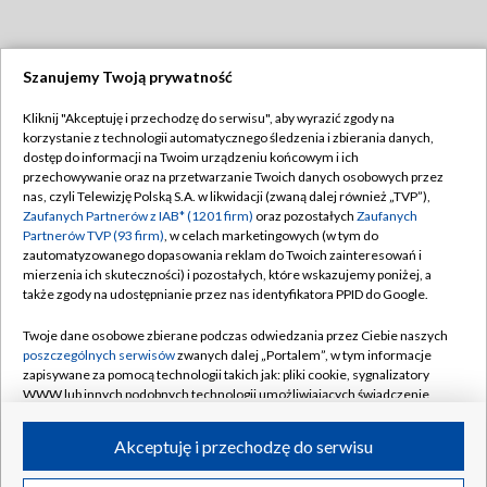
Szanujemy Twoją prywatność
Dołącz do nas:
Kliknij "Akceptuję i przechodzę do serwisu", aby wyrazić zgody na
korzystanie z technologii automatycznego śledzenia i zbierania danych,
TVP
dostęp do informacji na Twoim urządzeniu końcowym i ich
Abonament TVP
przechowywanie oraz na przetwarzanie Twoich danych osobowych przez
Regulamin TVP
nas, czyli Telewizję Polską S.A. w likwidacji (zwaną dalej również „TVP”),
Emisja w TVP
Polityka prywatności
Zaufanych Partnerów z IAB* (1201 firm)
oraz pozostałych
Zaufanych
Partnerów TVP (93 firm)
, w celach marketingowych (w tym do
Centrum informacji TVP
Moje zgody
zautomatyzowanego dopasowania reklam do Twoich zainteresowań i
mierzenia ich skuteczności) i pozostałych, które wskazujemy poniżej, a
Naziemna Telewizja Cyfrowa
Pomoc
także zgody na udostępnianie przez nas identyfikatora PPID do Google.
Sklep TVP
Biuro reklamy
Twoje dane osobowe zbierane podczas odwiedzania przez Ciebie naszych
Rada Programowa
Kontakt
poszczególnych serwisów
zwanych dalej „Portalem”, w tym informacje
zapisywane za pomocą technologii takich jak: pliki cookie, sygnalizatory
System NOS
WWW lub innych podobnych technologii umożliwiających świadczenie
dopasowanych i bezpiecznych usług, personalizację treści oraz reklam,
Informacje o nadawcy
Kanały
udostępnianie funkcji mediów społecznościowych oraz analizowanie
Akceptuję i przechodzę do serwisu
ruchu w Internecie.
Program dla prasy
©2026 Telewizja Polska S.A. w likwidacji