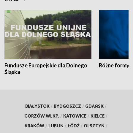
Fundusze Europejskie dla Dolnego
Różne formy t
Śląska
BIAŁYSTOK
/
BYDGOSZCZ
/
GDAŃSK
/
GORZÓW WLKP.
/
KATOWICE
/
KIELCE
/
KRAKÓW
/
LUBLIN
/
ŁÓDŹ
/
OLSZTYN
/