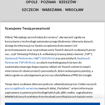
OPOLE
/
POZNAŃ
/
RZESZÓW
/
SZCZECIN
/
WARSZAWA
/
WROCŁAW
Szanujemy Twoją prywatność
Dołącz do nas:
Kliknij "Akceptuję i przechodzę do serwisu", aby wyrazić zgody na
korzystanie z technologii automatycznego śledzenia i zbierania danych,
TVP
dostęp do informacji na Twoim urządzeniu końcowym i ich
Abonament TVP
przechowywanie oraz na przetwarzanie Twoich danych osobowych przez
Regulamin TVP
nas, czyli Telewizję Polską S.A. w likwidacji (zwaną dalej również „TVP”),
Emisja w TVP
Polityka prywatności
Zaufanych Partnerów z IAB* (1201 firm)
oraz pozostałych
Zaufanych
Partnerów TVP (93 firm)
, w celach marketingowych (w tym do
Centrum informacji TVP
Moje zgody
zautomatyzowanego dopasowania reklam do Twoich zainteresowań i
mierzenia ich skuteczności) i pozostałych, które wskazujemy poniżej, a
Naziemna Telewizja Cyfrowa
Pomoc
także zgody na udostępnianie przez nas identyfikatora PPID do Google.
Sklep TVP
Biuro reklamy
Twoje dane osobowe zbierane podczas odwiedzania przez Ciebie naszych
Rada Programowa
Kontakt
poszczególnych serwisów
zwanych dalej „Portalem”, w tym informacje
zapisywane za pomocą technologii takich jak: pliki cookie, sygnalizatory
System NOS
WWW lub innych podobnych technologii umożliwiających świadczenie
dopasowanych i bezpiecznych usług, personalizację treści oraz reklam,
Informacje o nadawcy
Kanały