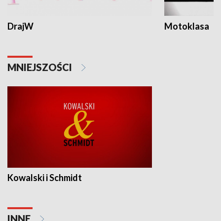
DrajW
Motoklasa
MNIEJSZOŚCI
Kowalski i Schmidt
INNE