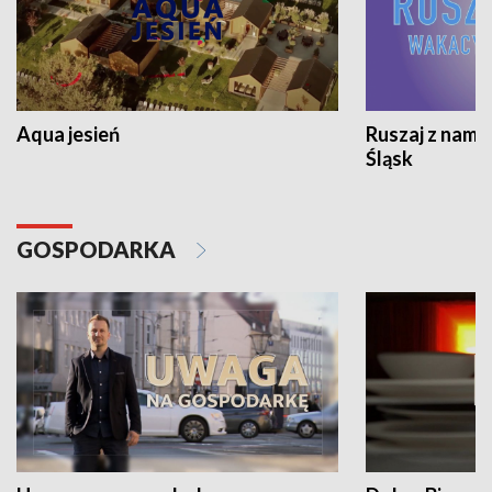
Aqua jesień
Ruszaj z nami
Śląsk
GOSPODARKA