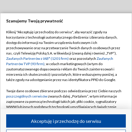
Szanujemy Twoją prywatność
Dołącz do nas:
Kliknij "Akceptuję i przechodzę do serwisu", aby wyrazić zgody na
korzystanie z technologii automatycznego śledzenia i zbierania danych,
TVP
dostęp do informacji na Twoim urządzeniu końcowym i ich
Abonament TVP
przechowywanie oraz na przetwarzanie Twoich danych osobowych przez
Regulamin TVP
nas, czyli Telewizję Polską S.A. w likwidacji (zwaną dalej również „TVP”),
Emisja w TVP
Polityka prywatności
Zaufanych Partnerów z IAB* (1201 firm)
oraz pozostałych
Zaufanych
Partnerów TVP (93 firm)
, w celach marketingowych (w tym do
Centrum informacji TVP
Moje zgody
zautomatyzowanego dopasowania reklam do Twoich zainteresowań i
mierzenia ich skuteczności) i pozostałych, które wskazujemy poniżej, a
Naziemna Telewizja Cyfrowa
Pomoc
także zgody na udostępnianie przez nas identyfikatora PPID do Google.
Sklep TVP
Biuro reklamy
Twoje dane osobowe zbierane podczas odwiedzania przez Ciebie naszych
Rada Programowa
Kontakt
poszczególnych serwisów
zwanych dalej „Portalem”, w tym informacje
zapisywane za pomocą technologii takich jak: pliki cookie, sygnalizatory
System NOS
WWW lub innych podobnych technologii umożliwiających świadczenie
dopasowanych i bezpiecznych usług, personalizację treści oraz reklam,
Informacje o nadawcy
Kanały
udostępnianie funkcji mediów społecznościowych oraz analizowanie
Akceptuję i przechodzę do serwisu
ruchu w Internecie.
Program dla prasy
©2026 Telewizja Polska S.A. w likwidacji