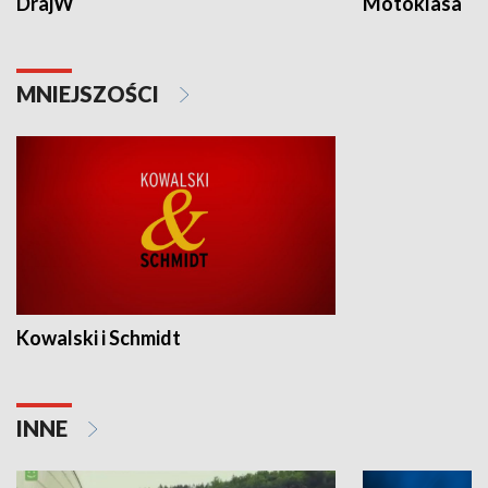
DrajW
Motoklasa
MNIEJSZOŚCI
Kowalski i Schmidt
INNE