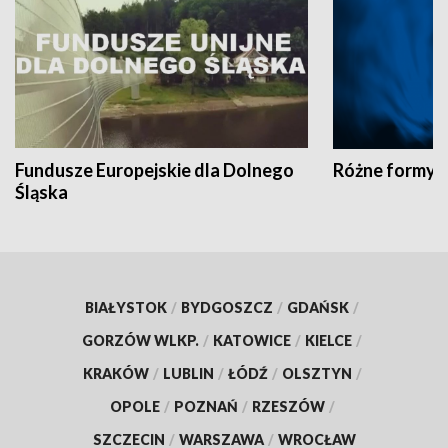
Fundusze Europejskie dla Dolnego
Różne formy t
Śląska
BIAŁYSTOK
/
BYDGOSZCZ
/
GDAŃSK
/
GORZÓW WLKP.
/
KATOWICE
/
KIELCE
/
KRAKÓW
/
LUBLIN
/
ŁÓDŹ
/
OLSZTYN
/
OPOLE
/
POZNAŃ
/
RZESZÓW
/
SZCZECIN
/
WARSZAWA
/
WROCŁAW