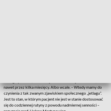
podwyższonego ciśnienia, zawału serca czy udaru mózgu. Jak
twierdzi prof. Helena Martynowicz z Uniwersyteckiego
Szpitala Klinicznego, powoduje również zwiększenie liczby
osób hospitalizowanych w dniach po niej następujących. –
Wynika to z tego, że dochodzi do desynchronizacji naszych
zegarów biologicznych z rytmem światło – ciemność.
Efektem tego jest nasilenie stanu zapalnego na poziomie
komórkowym, nasilenie stresu oksydacyjnego, aktywacja
współczulna, a co za tym idzie wzrost akcji serca i ciśnienia
tętniczego – wyjaśnia prof. Martynowicz.
Większość z nas dobrze dostosowuje się do zmiany czasu. W
ciągu 3 – 4 dni zazwyczaj wracamy do formy. Istnieje jednak
duża grupa osób, która nie jest w stanie dojść do siebie,
nawet przez kilka miesięcy. Albo wcale. – Wtedy mamy do
czynienia z tak zwanym zjawiskiem społecznego „jetlagu”.
Jest to stan, w którym pacjent nie jest w stanie dostosować
się do codziennej rutyny z powodu nadmiernej senności –
przyznaje prof. Helena Martynowicz.