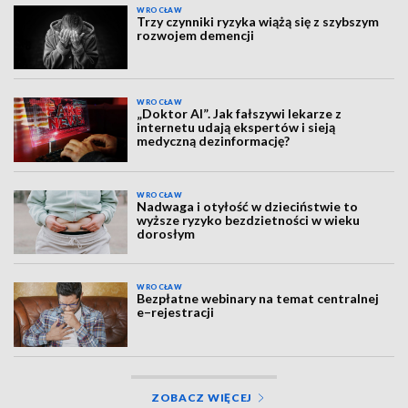
WROCŁAW
Trzy czynniki ryzyka wiążą się z szybszym
rozwojem demencji
WROCŁAW
„Doktor AI”. Jak fałszywi lekarze z
internetu udają ekspertów i sieją
medyczną dezinformację?
WROCŁAW
Nadwaga i otyłość w dzieciństwie to
wyższe ryzyko bezdzietności w wieku
dorosłym
WROCŁAW
Bezpłatne webinary na temat centralnej
e–rejestracji
ZOBACZ WIĘCEJ