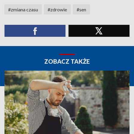
#zmiana czasu
#zdrowie
#sen
ZOBACZ TAKŻE