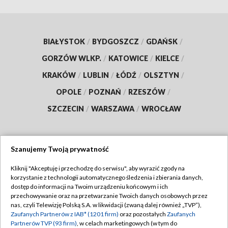
BIAŁYSTOK
/
BYDGOSZCZ
/
GDAŃSK
/
GORZÓW WLKP.
/
KATOWICE
/
KIELCE
/
KRAKÓW
/
LUBLIN
/
ŁÓDŹ
/
OLSZTYN
/
OPOLE
/
POZNAŃ
/
RZESZÓW
/
SZCZECIN
/
WARSZAWA
/
WROCŁAW
Szanujemy Twoją prywatność
Dołącz do nas:
Kliknij "Akceptuję i przechodzę do serwisu", aby wyrazić zgody na
korzystanie z technologii automatycznego śledzenia i zbierania danych,
TVP
dostęp do informacji na Twoim urządzeniu końcowym i ich
Abonament TVP
przechowywanie oraz na przetwarzanie Twoich danych osobowych przez
Regulamin TVP
nas, czyli Telewizję Polską S.A. w likwidacji (zwaną dalej również „TVP”),
Emisja w TVP
Polityka prywatności
Zaufanych Partnerów z IAB* (1201 firm)
oraz pozostałych
Zaufanych
Partnerów TVP (93 firm)
, w celach marketingowych (w tym do