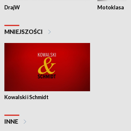
DrajW
Motoklasa
MNIEJSZOŚCI
Kowalski i Schmidt
INNE