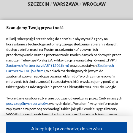
SZCZECIN
/
WARSZAWA
/
WROCŁAW
Szanujemy Twoją prywatność
Dołącz do nas:
Kliknij "Akceptuję i przechodzę do serwisu", aby wyrazić zgody na
korzystanie z technologii automatycznego śledzenia i zbierania danych,
TVP
dostęp do informacji na Twoim urządzeniu końcowym i ich
Abonament TVP
przechowywanie oraz na przetwarzanie Twoich danych osobowych przez
Regulamin TVP
nas, czyli Telewizję Polską S.A. w likwidacji (zwaną dalej również „TVP”),
Emisja w TVP
Polityka prywatności
Zaufanych Partnerów z IAB* (1201 firm)
oraz pozostałych
Zaufanych
Partnerów TVP (93 firm)
, w celach marketingowych (w tym do
Centrum informacji TVP
Moje zgody
zautomatyzowanego dopasowania reklam do Twoich zainteresowań i
mierzenia ich skuteczności) i pozostałych, które wskazujemy poniżej, a
Naziemna Telewizja Cyfrowa
Pomoc
także zgody na udostępnianie przez nas identyfikatora PPID do Google.
Sklep TVP
Biuro reklamy
Twoje dane osobowe zbierane podczas odwiedzania przez Ciebie naszych
Rada Programowa
Kontakt
poszczególnych serwisów
zwanych dalej „Portalem”, w tym informacje
zapisywane za pomocą technologii takich jak: pliki cookie, sygnalizatory
System NOS
WWW lub innych podobnych technologii umożliwiających świadczenie
dopasowanych i bezpiecznych usług, personalizację treści oraz reklam,
Informacje o nadawcy
Kanały
udostępnianie funkcji mediów społecznościowych oraz analizowanie
Akceptuję i przechodzę do serwisu
ruchu w Internecie.
Program dla prasy