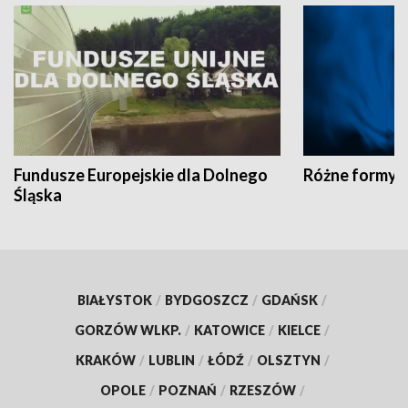
Fundusze Europejskie dla Dolnego
Różne formy t
Śląska
BIAŁYSTOK
/
BYDGOSZCZ
/
GDAŃSK
/
GORZÓW WLKP.
/
KATOWICE
/
KIELCE
/
KRAKÓW
/
LUBLIN
/
ŁÓDŹ
/
OLSZTYN
/
OPOLE
/
POZNAŃ
/
RZESZÓW
/