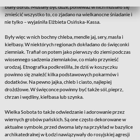
biały obrus. Musiały być duże, ponieważ w nich musiało się
zmieścić wszystko to, co zjadano na wielkanocne śniadanie i
nie tylko – wyjaśniła Elżbieta Osińska-Kassa.
Były więc w nich bochny chleba, mendle jaj, sery, masła i
kiełbasy. W niektórych regionach dokładano do święconki
ziemniak. Trafiał on potem jako pierwszy do ziemi podczas
wiosennego sadzenia ziemniaków, co miało przynieść
urodzaj. Etnografka podkreśliła, że dziś w koszyczku
powinno się znaleźć kilka podstawowych pokarmów i
dodatków. Na pewno jajka, chleb i ciasto, najlepiej
drożdżowe. W święconce powinny być także sól, pieprz,
chrzan i wędliny, kiełbasa lub szynka.
Wielka Sobota to także odwiedzanie i adorowanie przez
wiernych grobów pańskich. Są one często dekorowane w
aktualne symbole, przed dwoma laty na przykład w bazylice
archikatedralnej w Łodzi nawiązywały do rosyjskiej agresji