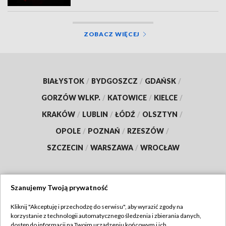
ZOBACZ WIĘCEJ
BIAŁYSTOK
/
BYDGOSZCZ
/
GDAŃSK
/
GORZÓW WLKP.
/
KATOWICE
/
KIELCE
/
KRAKÓW
/
LUBLIN
/
ŁÓDŹ
/
OLSZTYN
/
OPOLE
/
POZNAŃ
/
RZESZÓW
/
SZCZECIN
/
WARSZAWA
/
WROCŁAW
Szanujemy Twoją prywatność
Dołącz do nas:
Kliknij "Akceptuję i przechodzę do serwisu", aby wyrazić zgody na
korzystanie z technologii automatycznego śledzenia i zbierania danych,
TVP
dostęp do informacji na Twoim urządzeniu końcowym i ich