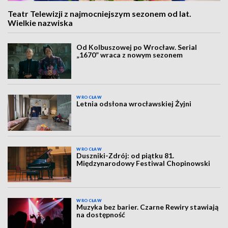
Teatr Telewizji z najmocniejszym sezonem od lat.
Wielkie nazwiska
Od Kolbuszowej po Wrocław. Serial
„1670” wraca z nowym sezonem
WROCŁAW
Letnia odsłona wrocławskiej Żyjni
WROCŁAW
Duszniki-Zdrój: od piątku 81.
Międzynarodowy Festiwal Chopinowski
WROCŁAW
Muzyka bez barier. Czarne Rewiry stawiają
na dostępność