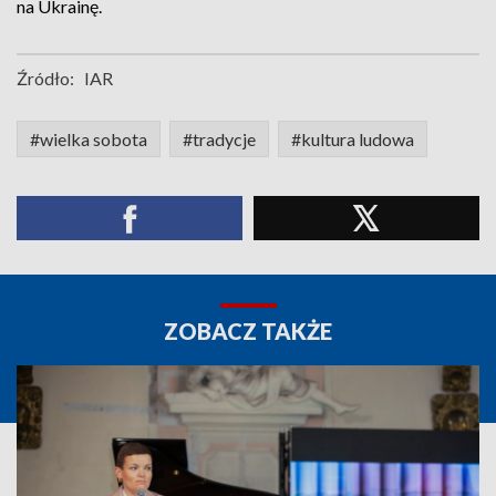
na Ukrainę.
Źródło:
IAR
#wielka sobota
#tradycje
#kultura ludowa
ZOBACZ TAKŻE