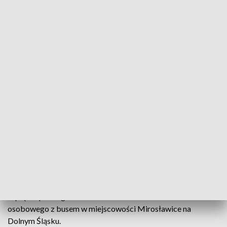
(fot. arch. PAP/Leszek Szymański, zdjęcie ilustracyjne)
Trzy osoby zostały ranne w wyniku zderzenia auta
osobowego z busem w Mirosławicach na drodze
krajowej nr 35. Trasa w kierunku Świdnicy i
Wrocławia jest zablokowana. Utrudnienia potrwają
przynajmniej dwie godziny – podała GDDKiA.
Dyżurny dolnośląskiego oddziału GDDKiA poinformował, że
w piątek przed godz. 16 doszło do zderzenia auta
osobowego z busem w miejscowości Mirosławice na
Dolnym Śląsku.