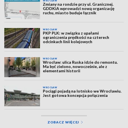
WROCŁAW
Zmiany na rondzie przy ul. Granicznej.
GDDKiA wprowadzi nową organizację
ruchu, miasto buduje łącznik
WROCŁAW
PKP PLK: w związku z upałami
ograniczenia prędkości na czterech
odcinkach linii kolejowych
WROCŁAW
Wrocław: ulica Ruska idzie do remontu.
Ma być zielono, nowocześnie, ale z
elementami historii
WROCŁAW
Pociągi pojadą na lotnisko we Wrocławiu.
Jest gotowa koncepcja połączenia
ZOBACZ WIĘCEJ