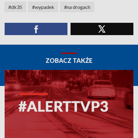
#dk35
#wypadek
#na drogach
ZOBACZ TAKŻE