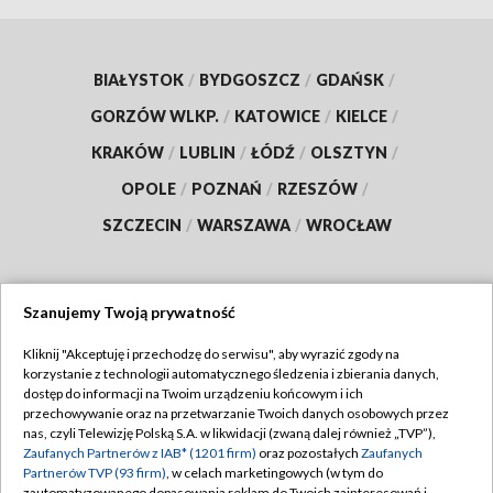
BIAŁYSTOK
/
BYDGOSZCZ
/
GDAŃSK
/
GORZÓW WLKP.
/
KATOWICE
/
KIELCE
/
KRAKÓW
/
LUBLIN
/
ŁÓDŹ
/
OLSZTYN
/
OPOLE
/
POZNAŃ
/
RZESZÓW
/
SZCZECIN
/
WARSZAWA
/
WROCŁAW
Szanujemy Twoją prywatność
Dołącz do nas:
Kliknij "Akceptuję i przechodzę do serwisu", aby wyrazić zgody na
korzystanie z technologii automatycznego śledzenia i zbierania danych,
TVP
dostęp do informacji na Twoim urządzeniu końcowym i ich
Abonament TVP
przechowywanie oraz na przetwarzanie Twoich danych osobowych przez
Regulamin TVP
nas, czyli Telewizję Polską S.A. w likwidacji (zwaną dalej również „TVP”),
Emisja w TVP
Polityka prywatności
Zaufanych Partnerów z IAB* (1201 firm)
oraz pozostałych
Zaufanych
Partnerów TVP (93 firm)
, w celach marketingowych (w tym do
Centrum informacji TVP
Moje zgody
zautomatyzowanego dopasowania reklam do Twoich zainteresowań i