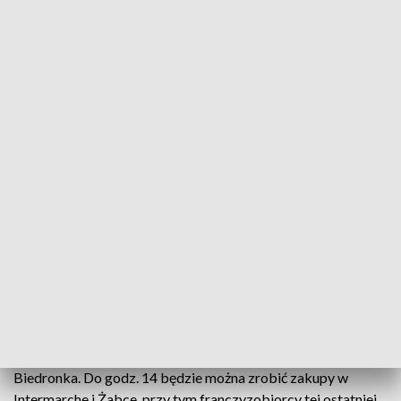
Kaufland, poza placówkami: w Białymstoku przy ul.
Wierzbowej 2, w Biłgoraju przy al. Jana Pawła II 49, w
Końskich przy ul. Lipowej 12, w Nowym Sączu przy ul.
Lwowskiej 80, w Świdniku przy ul. Krępieckiej 3 oraz w
Warszawie przy ul. Połczyńskiej 4 – te sklepy będą otwarte
do godz. 22). Dodatkowo 62 markety Kaufland będą tego
dnia czynne do północy.
Standardowo do godz. 23. działać będą sklepy sieci Żabka.
W piątek do 23. będą również czynne niektóre sklepy
Stokrotka, pozostałe otwarte będą do godz. 22. Do godz. 22.
czynne będą również markety Aldi i Auchan. Decyzję od
godzinach pracy poszczególnych sklepów Lewiatan i
Intermarche podejmą franczyzobiorcy.
W Wielką Sobotę większość sieci będzie czynna do godz. 13.
Do godziny 13.30 otwarte będą sklepy Aldi, Dino i
Biedronka. Do godz. 14 będzie można zrobić zakupy w
Intermarche i Żabce, przy tym franczyzobiorcy tej ostatniej