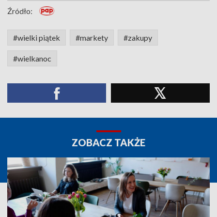
Źródło:
#wielki piątek
#markety
#zakupy
#wielkanoc
ZOBACZ TAKŻE