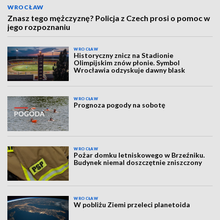
WROCŁAW
Znasz tego mężczyznę? Policja z Czech prosi o pomoc w
jego rozpoznaniu
WROCŁAW
Historyczny znicz na Stadionie
Olimpijskim znów płonie. Symbol
Wrocławia odzyskuje dawny blask
WROCŁAW
Prognoza pogody na sobotę
WROCŁAW
Pożar domku letniskowego w Brzeźniku.
Budynek niemal doszczętnie zniszczony
WROCŁAW
W pobliżu Ziemi przeleci planetoida