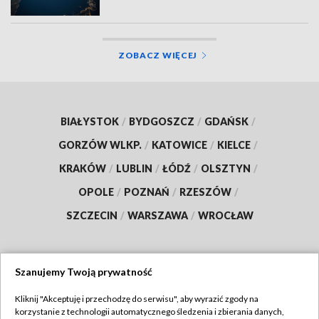
ZOBACZ WIĘCEJ
BIAŁYSTOK
/
BYDGOSZCZ
/
GDAŃSK
/
GORZÓW WLKP.
/
KATOWICE
/
KIELCE
/
KRAKÓW
/
LUBLIN
/
ŁÓDŹ
/
OLSZTYN
/
OPOLE
/
POZNAŃ
/
RZESZÓW
/
SZCZECIN
/
WARSZAWA
/
WROCŁAW
Szanujemy Twoją prywatność
Dołącz do nas:
Kliknij "Akceptuję i przechodzę do serwisu", aby wyrazić zgody na
korzystanie z technologii automatycznego śledzenia i zbierania danych,
TVP